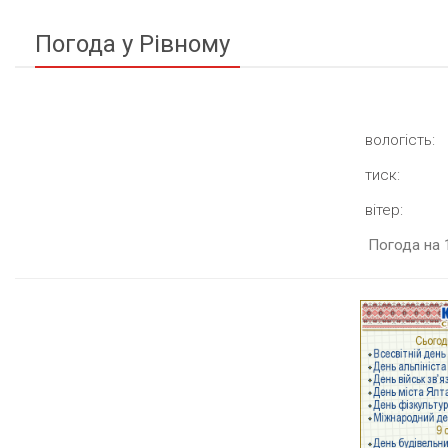
Погода у Рівному
вологість:
тиск:
вітер:
Погода на 