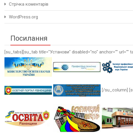
Стрічка коментарів
WordPress.org
Посилання
[su_tabs][su_tab title="Установи" disabled="no" anchor="" url="" t
[/su_column] [s