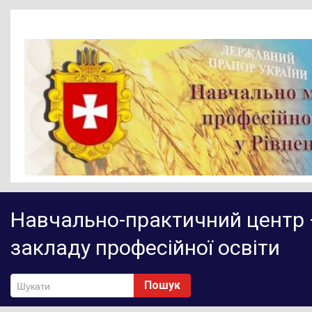
Головна
Навчально-практичний центр 
Новини
закладу професійної освіти
Діяльність НМЦ ПТО
Методичне забезпечення
Пошук
Нормативно-правове забезпечення