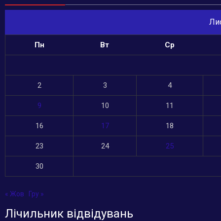
Ли
Пн
Вт
Ср
2
3
4
9
10
11
16
17
18
23
24
25
30
« Жов
Гру »
Лічильник відвідувань