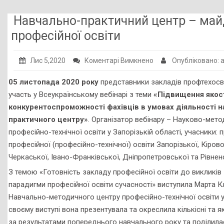
Публічна інформація
Навчально-практичний центр – май
Заклади ПТО
професійної освіти
Оголошення
до
Лис 5,2020
Коментарі Вимкнено
Опубліковано:
Галерея
Навчально-
05 листопада 2020 року
представники закладів профтехосв
практичний
НМЦ ПТО України
участь у Всеукраїнському вебінарі з теми
«Підвищення якост
центр
конкурентоспроможності фахівців в умовах діяльності н
–
практичного центру»
. Організатор вебінару – Науково-мет
майданчик
професійно-технічної освіти у Запорізькій області, учасники:
новацій
професійної (професійно-технічної) освіти Запорізької, Кірово
сучасного
Черкаської, Івано-Франківської, Дніпропетровської та Рівнен
закладу
З темою «Готовність закладу професійної освіти до викликів 
професійної
парадигми професійної освіти сучасності» виступила Марта 
освіти
Навчально-методичного центру професійно-технічної освіти у 
своєму виступі вона презентувала та окреслила кількісні та я
за результатами попереднього навчального року та поділил