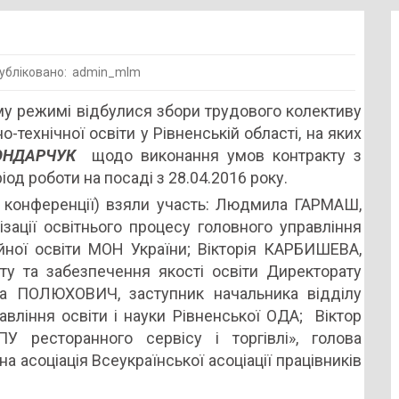
убліковано: admin_mlm
му режимі відбулися збори трудового колективу
ор!
технічної освіти у Рівненській області, на яких
БОНДАРЧУК
щодо виконання умов контракту з
ріод роботи на посаді з 28.04.2016 року.
о конференції) взяли участь: Людмила ГАРМАШ,
ізації освітнього процесу головного управління
йної освіти МОН України; Вікторія КАРБИШЕВА,
сту та забезпечення якості освіти Директорату
на ПОЛЮХОВИЧ, заступник начальника відділу
авління освіти і науки Рівненської ОДА; Віктор
 ресторанного сервісу і торгівлі», голова
а асоціація Всеукраїнської асоціації працівників