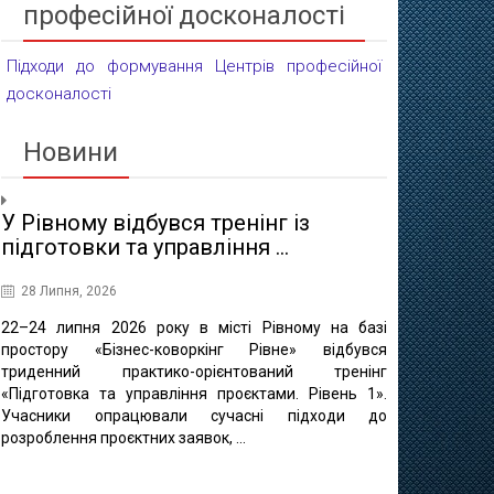
професійної досконалості
Підходи до формування Центрів професійної
досконалості
Новини
У Рівному відбувся тренінг із
Проєктні 
підготовки та управління ...
освіти
28 Липня, 2026
16 Липня, 20
22–24 липня 2026 року в місті Рівному на базі
10 липня в 
простору «Бізнес-коворкінг Рівне» відбувся
регіонально
триденний практико-орієнтований тренінг
відбулася ф
«Підготовка та управління проєктами. Рівень 1».
«Професійно-т
Учасники опрацювали сучасні підходи до
міста Рівне 
розроблення проєктних заявок, ...
професійно
методичного це