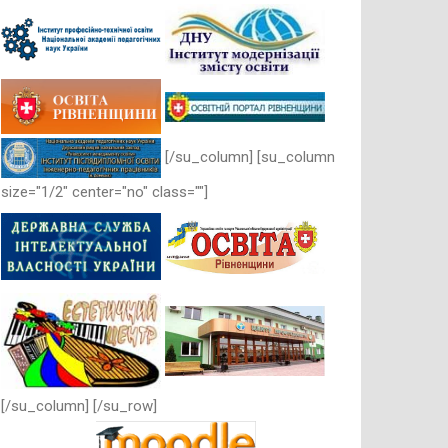
[/su_column] [su_column
size="1/2" center="no" class=""]
[/su_column] [/su_row]