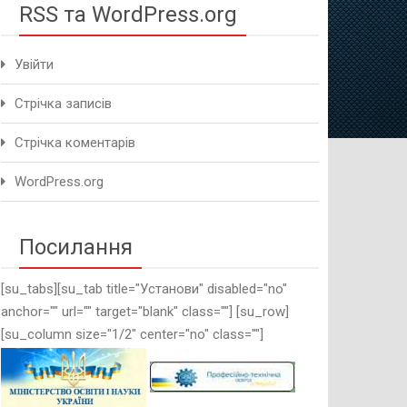
RSS та WordPress.org
Увійти
Стрічка записів
Стрічка коментарів
WordPress.org
Посилання
[su_tabs][su_tab title="Установи" disabled="no"
anchor="" url="" target="blank" class=""] [su_row]
[su_column size="1/2" center="no" class=""]