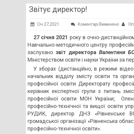
Звітує директор!
до
Січ 27,2021
Коментарі Вимкнено
Оп
Звітує
27 січня 2021
року в очно-дистанційно
директ
Навчально-методичного центру професійно-
заслухано
звіт директора
Валентини 
Міністерством освіти і науки України за пе
У зборах (дистанційно, в режимі віде
начальник відділу змісту освіти та орган
професійної освіти Директорату професі
керівник експертної групи з питань змі
професійної освіти МОН України; Оле
професійно-технічної та вищої освіти упр
РУДИК, директор ДНЗ «Рівненське ВПУ
громадської організації «Рівненська обласн
професійно-технічної освіти».