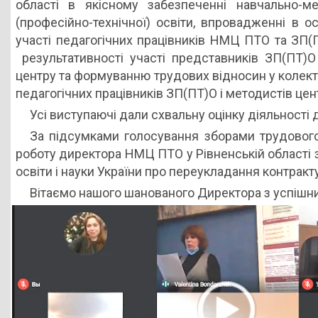
області в якісному забезпеченні навчально-ме
(професійно-технічної) освіти, впровадженні в ос
участі педагогічних працівників НМЦ ПТО та ЗП(
результативності участі представників ЗП(ПТ)О 
центру та формуванню трудових відносин у колек
педагогічних працівників ЗП(ПТ)О і методистів цен
Усі виступаючі дали схвальну оцінку діяльності 
За підсумками голосування зборами трудового
роботу директора НМЦ ПТО у Рівненській області
освіти і науки України про переукладання контра
Вітаємо нашого шанованого Директора з успішни