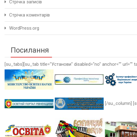
Стрічка записів
Стрічка коментарів
WordPress.org
Посилання
[su_tabs][su_tab title="Установи" disabled="no" anchor="" url="" t
[/su_column] [s