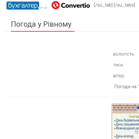
[/su_tab] [/su_tabs]
Погода у Рівному
вологість:
тиск:
вітер:
Погода на 