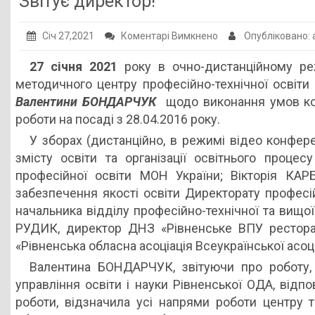
Звітує директор!
Публічна інформація
до
Січ 27,2021
Коментарі Вимкнено
Опубліковано:
Заклади ПТО
Звітує
27 січня 2021
року в очно-дистанційному ре
Оголошення
директор!
методичного центру професійно-технічної освіти 
Галерея
Валентини БОНДАРЧУК
щодо виконання умов конт
роботи на посаді з 28.04.2016 року.
НМЦ ПТО України
У зборах (дистанційно, в режимі відео конфер
змісту освіти та організації освітнього процес
професійної освіти МОН України; Вікторія КАР
забезпечення якості освіти Директорату профес
начальника відділу професійно-технічної та вищої
РУДИК, директор ДНЗ «Рівненське ВПУ ресторанно
«Рівненська обласна асоціація Всеукраїнської асоці
Валентина БОНДАРЧУК, звітуючи про роботу, 
управління освіти і науки Рівненської ОДА, відп
роботи, відзначила усі напрями роботи центр