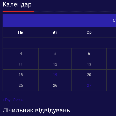
Календар
С
Пн
Вт
Ср
4
5
6
11
12
13
18
19
20
25
26
27
« Гру
Лют »
Лічильник відвідувань