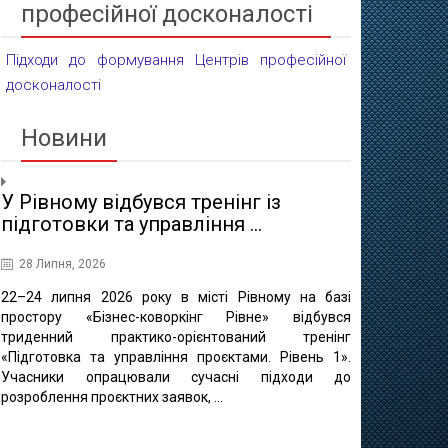
професійної досконалості
Підходи до формування Центрів професійної
досконалості
Новини
У Рівному відбувся тренінг із
Проєктні 
підготовки та управління ...
освіти
28 Липня, 2026
16 Липня, 20
22–24 липня 2026 року в місті Рівному на базі
10 липня в 
простору «Бізнес-коворкінг Рівне» відбувся
регіонально
триденний практико-орієнтований тренінг
відбулася ф
«Підготовка та управління проєктами. Рівень 1».
«Професійно-т
Учасники опрацювали сучасні підходи до
міста Рівне 
розроблення проєктних заявок, ...
професійно
методичного це