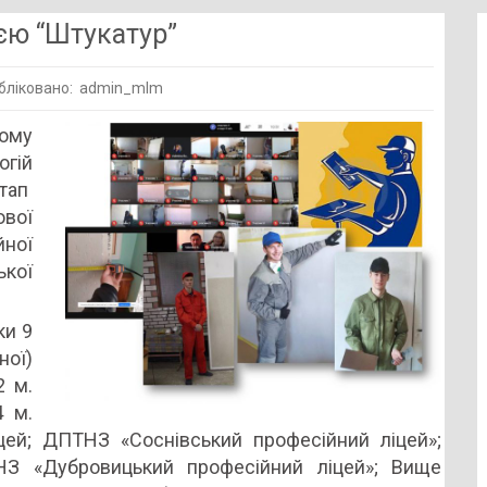
єю “Штукатур”
бліковано: admin_mlm
но
ому
гій
тап
єю
вої
ур”
йної
ької
ки 9
ної)
2 м.
 м.
цей; ДПТНЗ «Соснівський професійний ліцей»;
ТНЗ «Дубровицький професійний ліцей»; Вище