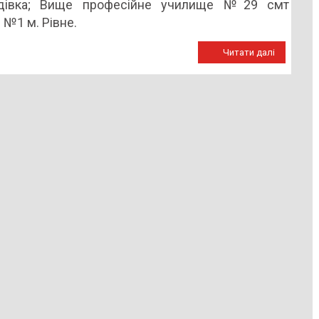
івка; Вище професійне училище №29 смт
№1 м. Рівне.
Читати далі