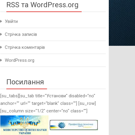
RSS та WordPress.org
Увійти
Стрічка записів
Стрічка коментарів
WordPress.org
Посилання
[su_tabs][su_tab title="Установи" disabled="no"
anchor="" url="" target="blank" class=""] [su_row]
[su_column size="1/2" center="no" class=""]