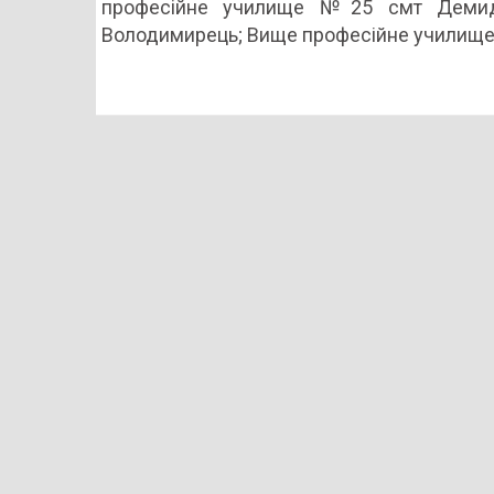
професійне училище №25 смт Демид
Володимирець; Вище професійне училище 