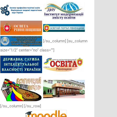
[/su_column] [su_column
size="1/2" center="no" class=""]
[/su_column] [/su_row]