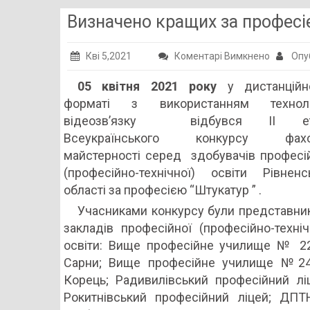
Визначено кращих за професі
до
Кві 5,2021
Коментарі Вимкнено
Опу
Визначе
05 квітня 2021 року
у дистанційн
кращих
форматі з використанням техноло
за
відеозв’язку відбувся ІІ е
професі
Всеукраїнського конкурсу фахо
“Штукат
майстерності серед здобувачів професі
(професійно-технічної) освіти Рівненс
області за професією “Штукатур ” .
Учасниками конкурсу були представни
закладів професійної (професійно-техніч
освіти: Вище професійне училище № 2
Сарни; Вище професійне училище №24
Корець; Радивилівський професійний лі
Рокитнівський професійний ліцей; ДП