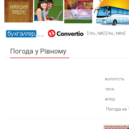
[/su_tab] [/su_tabs]
Погода у Рівному
вологість:
тиск:
вітер:
Погода на 