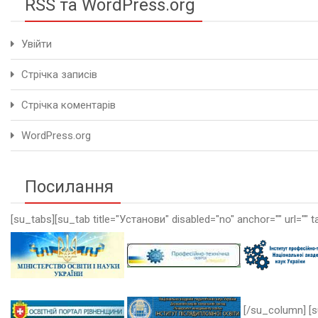
RSS та WordPress.org
Увійти
Стрічка записів
Стрічка коментарів
WordPress.org
Посилання
[su_tabs][su_tab title="Установи" disabled="no" anchor="" url="" t
[/su_column] [s