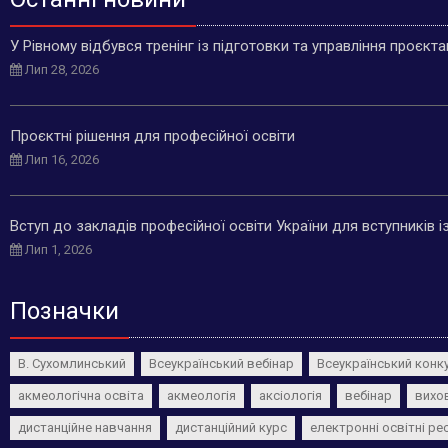
У Рівному відбувся тренінг із підготовки та управління проєкт
Лип 28, 2026
Проєктні рішення для професійної освіти
Лип 16, 2026
Вступ до закладів професійної освіти України для вступників 
Лип 1, 2026
Позначки
В. Сухомлинський
Всеукраїнський вебінар
Всеукраїнський конк
акмеологічна освіта
акмеологія
аксіологія
вебінар
вихо
дистанційне навчання
дистанційний курс
електронні освітні ре