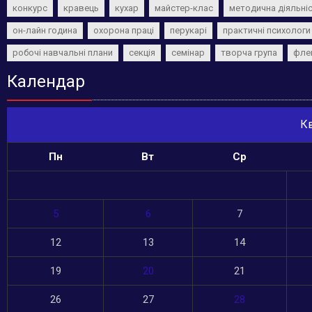
конкурс
кравець
кухар
майстер-клас
методична діяльні
он-лайн година
охорона праці
перукарі
практичні психологи
робочі навчальні плани
секція
семінар
творча група
фле
Календар
Кв
Пн
Вт
Ср
5
6
7
12
13
14
19
20
21
26
27
28