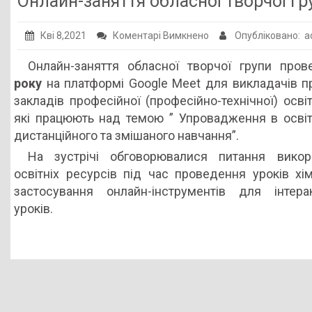
Онлайн-заняття обласної творчої гр
Публічна інформація
до
Кві 8,2021
Коментарі Вимкнено
Опубліковано: 
Заклади ПТО
Онлайн-
Онлайн-заняття обласної творчої групи про
Оголошення
заняття
року
на платформі Google Meet для викладачів п
обласної
Галерея
закладів професійної (професійно-технічної) освіт
творчої
які працюють над темою ” Упровадження в освіт
НМЦ ПТО України
групи
дистанційного та змішаного навчання”.
На зустрічі обговорювалися питання викор
освітніх ресурсів під час проведення уроків хімії,
застосування онлайн-інструментів для інтера
уроків.