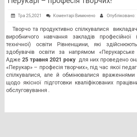
Перукарі – професія творчих!
Публічна інформація
до
Тра 25,2021
Коментарі Вимкнено
Опубліковано:
Заклади ПТО
Перукарі
Творчо та продуктивно с
пілкувалися викладач
Оголошення
–
виробничого навчання закладів професійної (
професія
Галерея
технічної) освіти Рівненщини, які здійснюють
творчих!
здобувачів освіти за напрямом «Перукарське 
НМЦ ПТО України
Адже
25 травня 2021 року
для них проведено он
«Перукар» – професія творчих», під час якої педа
спілкувалися, але й обмінювалися враженнями
щодо якісної підготовки кваліфікованих працівн
обслуговування .