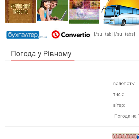
[/su_tab] [/su_tabs]
Погода у Рівному
вологість:
тиск:
вітер:
Погода на 