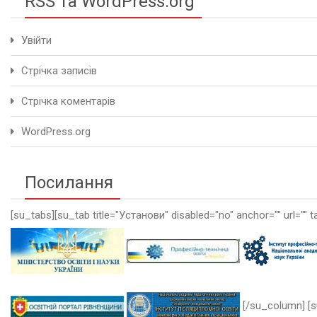
RSS та WordPress.org
Увійти
Стрічка записів
Стрічка коментарів
WordPress.org
Посилання
[su_tabs][su_tab title="Установи" disabled="no" anchor="" url="" t
[/su_column] [s