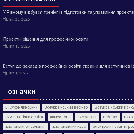
У Рівному відбувся тренінг із підготовки та управління проєкт
Лип 28, 2026
Проєктні рішення для професійної освіти
Лип 16, 2026
Вступ до закладів професійної освіти України для вступників 
Лип 1, 2026
Позначки
В. Сухомлинський
Всеукраїнський вебінар
Всеукраїнський конк
акмеологічна освіта
акмеологія
аксіологія
вебінар
вихо
дистанційне навчання
дистанційний курс
електронні освітні ре