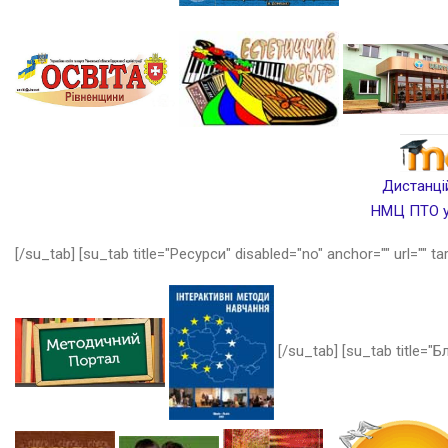
Дистанцій
НМЦ ПТО у 
[/su_tab] [su_tab title="Ресурси" disabled="no" anchor="" url="" ta
[/su_tab] [su_tab title="Бл