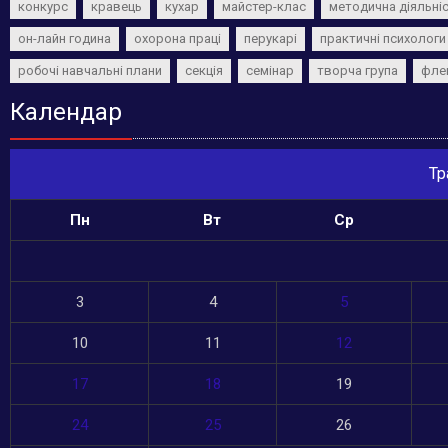
конкурс
кравець
кухар
майстер-клас
методична діяльні
он-лайн година
охорона праці
перукарі
практичні психологи
робочі навчальні плани
секція
семінар
творча група
фле
Календар
Тр
Пн
Вт
Ср
3
4
5
10
11
12
17
18
19
24
25
26