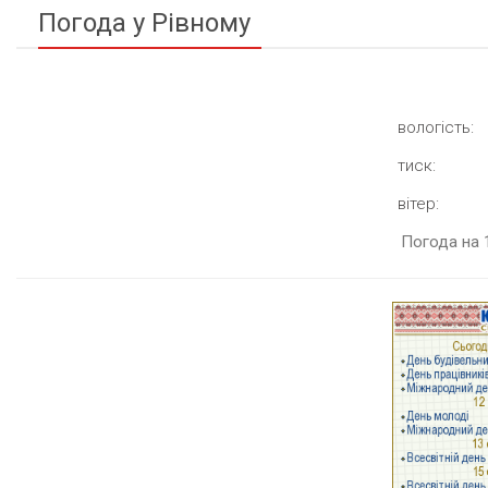
Погода у Рівному
вологість:
тиск:
вітер:
Погода на 