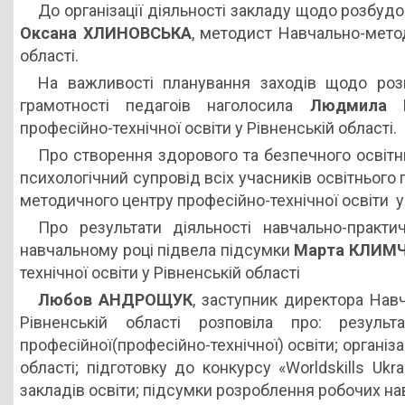
До організації діяльності закладу щодо розбудо
Оксана ХЛИНОВСЬКА
, методист Навчально-метод
області.
На важливості планування заходів щодо роз
грамотності педагоів наголосила
Людмила 
професійно-технічної освіти у Рівненській області.
Про створення здорового та безпечного освіт
психологічний супровід всіх учасників освітнього
методичного центру професійно-технічної освіти у 
Про результати діяльності навчально-практ
навчальному році підвела підсумки
Марта КЛИМ
технічної освіти у Рівненській області
Любов АНДРОЩУК
, заступник директора Нав
Рівненській області розповіла про: резул
професійної(професійно-технічної) освіти; органі
області; підготовку до конкурсу «Worldskills Uk
закладів освіти; підсумки розроблення робочих на