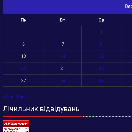
Ве
Пн
Вт
Ср
1
6
7
8
13
14
15
20
21
22
27
28
29
« Сер
Жов »
Лічильник відвідувань