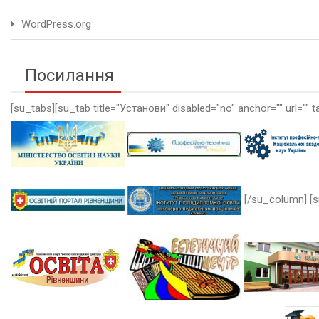
WordPress.org
Посилання
[su_tabs][su_tab title="Установи" disabled="no" anchor="" url="" t
[/su_column] [s