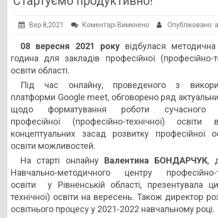
Cтартуємо продуктивно!
Публічна інформація
до
Вер 8,2021
Коментарі Вимкнено
Опубліковано:
Заклади ПТО
Cтартуємо
08 вересня 2021 року
відбулася методична
Оголошення
продуктивно!
година для закладів професійної (професійно-те
Галерея
освіти області.
НМЦ ПТО України
Під час онлайну, проведеного з викори
платформи Google meet, обговорено ряд актуальни
щодо форматування роботи сучасного 
професійної (професійно-технічної) освіти 
концептуальних засад розвитку професійної о
освіти можливостей.
На старті онлайну
Валентина БОНДАРЧУК
, 
Навчально-методичного центру професійно-т
освіти у Рівненській області, презентувала ци
технічної) освіти на вересень. Також директор р
освітнього процесу у 2021-2022 навчальному році.