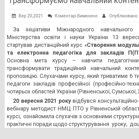
Трансформуємо навчальний контен
Публічна інформація
до
Вер 20,2021
Коментарі Вимкнено
Опубліковано
Заклади ПТО
Трансформуємо
За ініціативи Міжнародного навчального
Оголошення
навчальний
Міністерства освіти і науки України 13 вере
контент
Галерея
стартував дистанційний курс «
Створення модуль
в
та електронна педагогіка для закладів П(П
НМЦ ПТО України
онлайн-
Основна мета курсу – навчити педагогічних
формат
трансформувати традиційний навчальний конт
пропозицію. Слухачами курсу, який триватиме 6 ти
педагоги закладів професійної (професійно-техні
чотирьох областей України (Рівненської, Сумської, 
20 вересня 2021 року
відбувся консультаційно-
вебінару методист НМЦ ПТО у Рівненській облас
курсі, ознайомила слухачів з основними структур
практичні поради щодо структурування уроку, доц