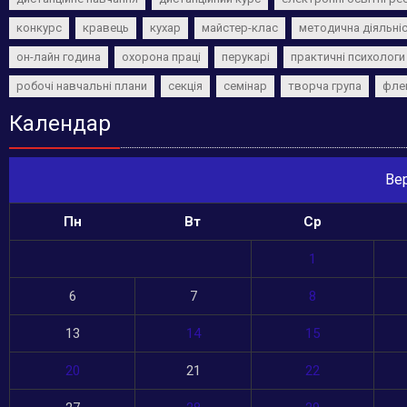
конкурс
кравець
кухар
майстер-клас
методична діяльні
он-лайн година
охорона праці
перукарі
практичні психологи
робочі навчальні плани
секція
семінар
творча група
фле
Календар
Ве
Пн
Вт
Ср
1
6
7
8
13
14
15
20
21
22