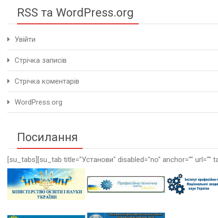
RSS та WordPress.org
Увійти
Стрічка записів
Стрічка коментарів
WordPress.org
Посилання
[su_tabs][su_tab title="Установи" disabled="no" anchor="" url="" t