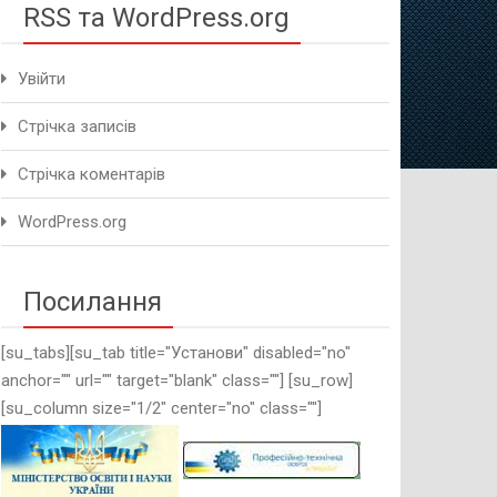
RSS та WordPress.org
Увійти
Стрічка записів
Стрічка коментарів
WordPress.org
Посилання
[su_tabs][su_tab title="Установи" disabled="no"
anchor="" url="" target="blank" class=""] [su_row]
[su_column size="1/2" center="no" class=""]