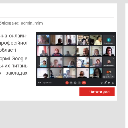
бліковано: admin_mlm
ний
чна онлайн-
рофесійної
бласті .
ормі Google
ьних питань
у закладах
Читати далі