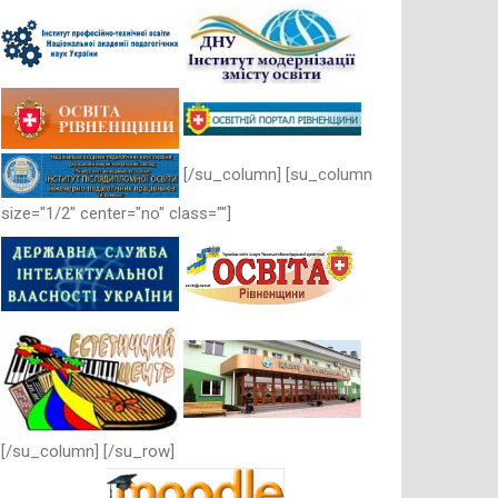
[/su_column] [su_column
size="1/2" center="no" class=""]
[/su_column] [/su_row]