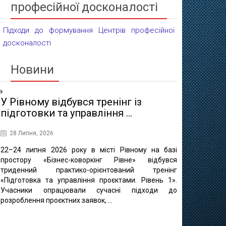
професійної досконалості
Підходи до формування Центрів професійної
досконалості
Новини
У Рівному відбувся тренінг із
Проєктні 
підготовки та управління ...
освіти
28 Липня, 2026
16 Липня, 20
22–24 липня 2026 року в місті Рівному на базі
10 липня в 
простору «Бізнес-коворкінг Рівне» відбувся
регіонально
триденний практико-орієнтований тренінг
відбулася ф
«Підготовка та управління проєктами. Рівень 1».
«Професійно-т
Учасники опрацювали сучасні підходи до
міста Рівне 
розроблення проєктних заявок, ...
професійно
методичного це