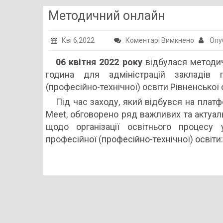
Методичний онлайн
до
Кві 6,2022
Коментарі Вимкнено
Опу
Методич
06 квітня 2022 року
відбулася методи
онлайн
година для адміністрацій закладів п
(професійно-технічної) освіти Рівненської о
Під час заходу, який відбувся на платф
Meet, обговорено ряд важливих та актуал
щодо організації освітнього процесу 
професійної (професійно-технічної) освіти: