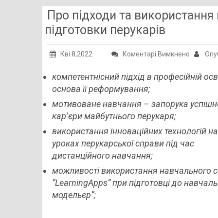
Про підходи та використання
підготовки перукарів
до
Кві 8,2022
Коментарі Вимкнено
Опу
Про
компетентнісний підхід в професійній осві
підходи
основа її реформування;
та
викорис
мотивоване навчання – запорука успішн
цифрови
кар’єри майбутнього перукаря;
навчаль
використання інноваційних технологій на
сервісів
уроках перукарської справи під час
для
дистанційного навчання;
підготов
можливості використання навчального с
перукарі
“LearningApps” при підготовці до навчаль
модельєр”;