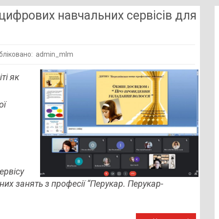
 цифрових навчальних сервісів для
бліковано: admin_mlm
ті як
тання
ої
х
них
ки
ервісу
в
них занять з професії “Перукар. Перукар-