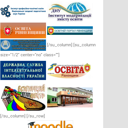
[/su_column] [su_column
size="1/2" center="no" class=""]
[/su_column] [/su_row]