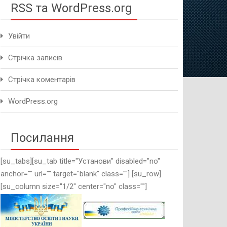
RSS та WordPress.org
Увійти
Стрічка записів
Стрічка коментарів
WordPress.org
Посилання
[su_tabs][su_tab title="Установи" disabled="no"
anchor="" url="" target="blank" class=""] [su_row]
[su_column size="1/2" center="no" class=""]