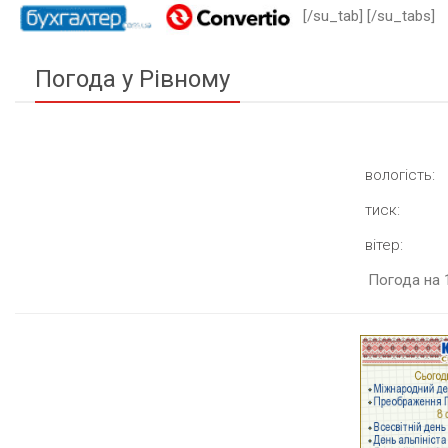
[/su_tab] [/su_tabs]
Погода у Рівному
вологість:
тиск:
вітер:
Погода на 