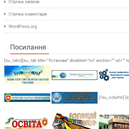
Стрічка записів
Стрічка коментарів
WordPress.org
Посилання
[su_tabs][su_tab title="Установи" disabled="no" anchor="" url="" t
[/su_column] [s