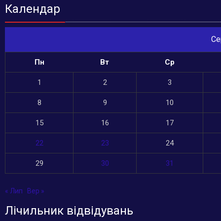
Календар
Се
Пн
Вт
Ср
1
2
3
8
9
10
15
16
17
22
23
24
29
30
31
« Лип
Вер »
Лічильник відвідувань