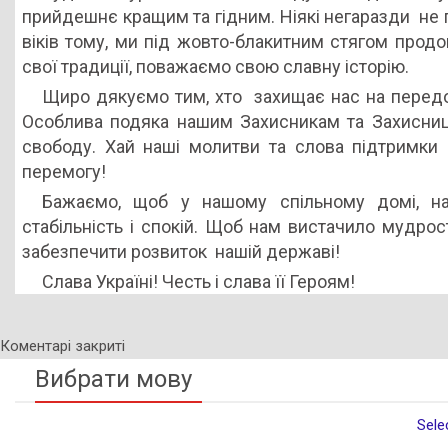
прийдешнє кращим та гідним. Ніякі негаразди не п
віків тому, ми під жовто-блакитним стягом прод
свої традиції, поважаємо свою славну історію.
Щиро дякуємо тим, хто захищає нас на передо
Особлива подяка нашим Захисникам та Захисниц
свободу. Хай наші молитви та слова підтримки 
перемогу!
Бажаємо, щоб у нашому спільному домі, наш
стабільність і спокій. Щоб нам вистачило мудрості
забезпечити розвиток нашій державі!
Слава Україні! Честь і слава її Героям!
Коментарі закриті
Вибрати мову
Sele