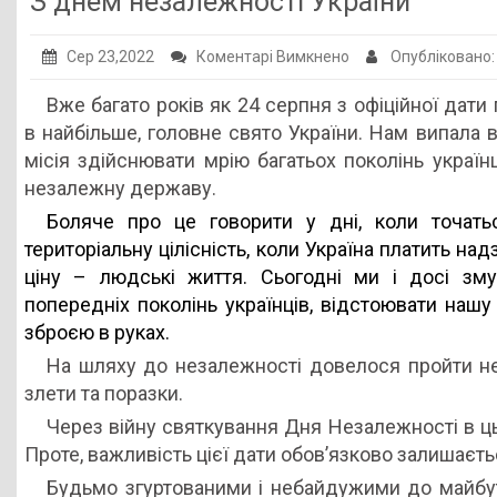
З днем незалежності України
Публічна інформація
до
Сер 23,2022
Коментарі Вимкнено
Опубліковано
Заклади ПТО
З
Вже багато років як 24 серпня з офіційної дат
Оголошення
днем
в найбільше, головне свято України. Нам випала 
незалежності
Галерея
місія здійснювати мрію багатьох поколінь україн
України
незалежну державу.
НМЦ ПТО України
Боляче про це говорити у дні, коли точать
територіальну цілісність, коли Україна платить на
ціну – людські життя. Сьогодні ми і досі зму
попередніх поколінь українців, відстоювати нашу
зброєю в руках.
На шляху до незалежності довелося пройти нем
злети та поразки.
Через війну святкування Дня Незалежності в ц
Проте, важливість цієї дати обов’язково залишаєть
Будьмо згуртованими і небайдужими до майбут