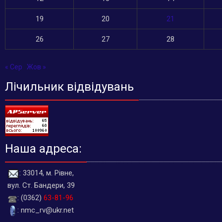
19
20
21
26
27
28
« Сер
Жов »
Лічильник відвідувань
Наша адреса:
: 33014, м. Рівне,
вул. Ст. Бандери, 39
: (0362)
63-81-96
: nmc_rv@ukr.net