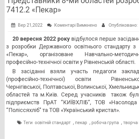
Представники 8-ми областей розроб
Публічна інформація
7412.2 «Пекар»
Заклади ПТО
до
Вер 21,2022
Коментарі Вимкнено
Опубліковано
Оголошення
Представники
20 вересня 2022 року
відбулося перше засіданн
8-
Галерея
з розробки Державного освітнього стандарту з 
ми
НМЦ ПТО України
«Пекар», організоване Навчально-методи
областей
професійно-технічної освіти у Рівненській області.
розробляють
В засіданні взяли участь педагоги заклад
освітній
(професійно-технічної) освіти Рівненської
стандарт
Чернігівської, Полтавської, Волинської, Хмельницьк
за
областей та м.Київ. Серед учасників також бу
професією
підприємств ПрАТ “КИЇВХЛІБ”, ТОВ «Насолода 
7412.2
“Поліссяхліб” та ТОВ «Український кристал».
«Пекар»
,
,
,
Теги
освітній стандарт
пекар
робоча група
творча 