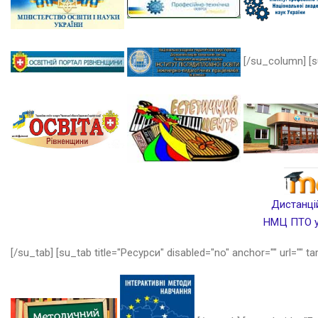
[/su_column] [s
Дистанцій
НМЦ ПТО у 
[/su_tab] [su_tab title="Ресурси" disabled="no" anchor="" url="" ta