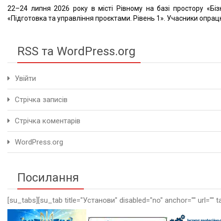
22–24 липня 2026 року в місті Рівному на базі простору «Біз
«Підготовка та управління проєктами. Рівень 1». Учасники опрацю
RSS та WordPress.org
Увійти
Стрічка записів
Стрічка коментарів
WordPress.org
Посилання
[su_tabs][su_tab title="Установи" disabled="no" anchor="" url="" t