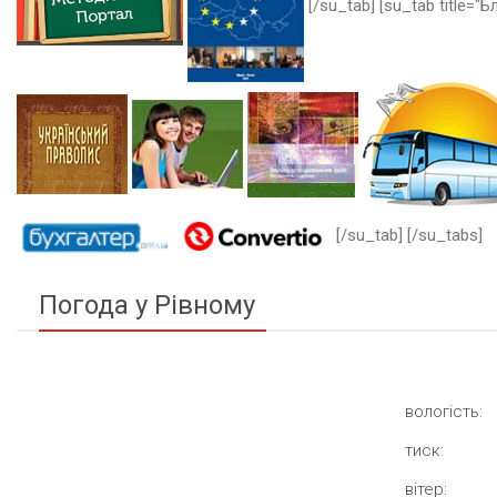
[/su_tab] [su_tab title="Бл
[/su_tab] [/su_tabs]
Погода у Рівному
вологість:
тиск:
вітер: