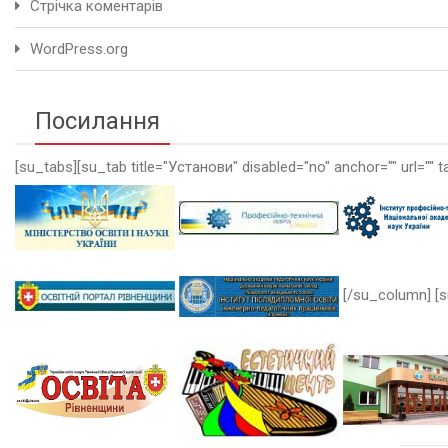
Стрічка коментарів
WordPress.org
Посилання
[su_tabs][su_tab title="Установи" disabled="no" anchor="" url="" t
[/su_column] [s