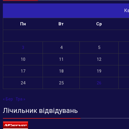
Кв
Пн
Вт
Ср
3
4
5
10
11
12
17
18
19
24
25
26
« Бер
Тра »
Лічильник відвідувань