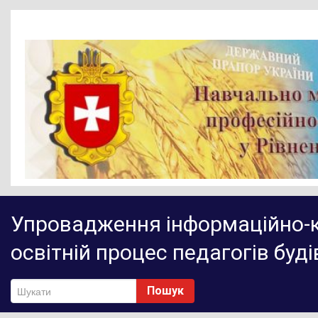
Головна
Упровадження інформаційно-к
Новини
освітній процес педагогів буд
Діяльність НМЦ ПТО
Методичне забезпечення
Пошук
Нормативно-правове забезпечення