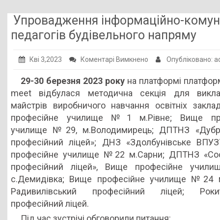
Публічна інформація
Упровадження інформаційно-комунік
Заклади ПТО
педагогів будівельного напряму
Оголошення
до
Кві 3,2023
Коментарі Вимкнено
Опубліковано: 
Галерея
Упровадження
29-30 березня 2023 року
на платформі платфор
інформаційно-
НМЦ ПТО України
meet відбулася методична секція для викла
комунікативних
майстрів виробничого навчання освітніх закла
технологій
професійне училище №1 м.Рівне; Вище пр
в
училище №29, м.Володимирець; ДПТНЗ «Дубр
освітній
професійний ліцей»; ДНЗ «Здолбунівське ВПУЗ
процес
професійне училище №22 м.Сарни; ДПТНЗ «Сос
педагогів
професійний ліцей», Вище професійне учи
будівельного
с.Демидівка; Вище професійне училище №24 м
напряму
Радивилівський професійний ліцей; Рокит
професійний ліцей.
Під час зустрічі обговорили питання: