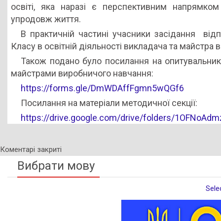
освіті, яка наразі є перспективним напрямком
упродовж життя.
В практичній частині учасники засідання від
Класу в освітній діяльності викладача та майстра 
Також подано було посилання на опитувальник
майстрами виробничого навчання:
https://forms.gle/DmWDAffFgmn5wQGf6
Посилання на матеріали методичної секції:
https://drive.google.com/drive/folders/1OFNo
Коментарі закриті
Вибрати мову
Sele