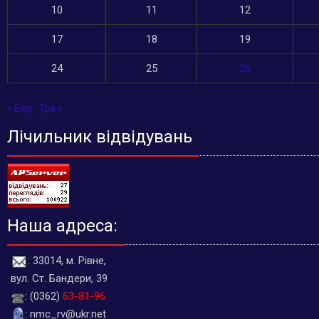
10
11
12
17
18
19
24
25
26
« Бер
Тра »
Лічильник відвідувань
Наша адреса:
: 33014, м. Рівне,
вул. Ст. Бандери, 39
: (0362)
63-81-96
: nmc_rv@ukr.net