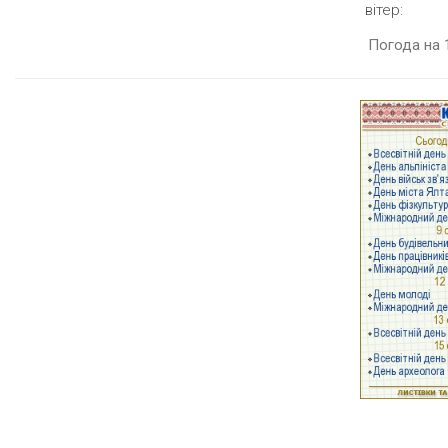
вітер:
Погода на 