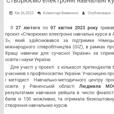
Створюємо електронні навчальні курс
Публічна інформація
до
Кві 26,2023
Коментарі Вимкнено
Опубліковано:
Заклади ПТО
Створюємо
Оголошення
електронні
З
27 лютого
по
07 квітня 2023 року
тривав
навчальні
проєкт «Створюємо електронні навчальні курси в Art
Галерея
курси
3», який здійснювався за підтримки Німець
НМЦ ПТО України
в
міжнародного співробітництва (GIZ), в рамках про
Articulate
Кращі навички для сучасної України» за сприя
Storyline
освіти і науки України.
3
Для участі у проєкті з кількасот претендентів 
учасників з профтехосвітян України. Учасницею пр
і методист Навчально-методичного центру проф
освіти у Рівненській області
Людмила МОС
результатами навчання увійшла в число фіналіст
балів із 150 можливих, та отримала безкоштовну 
створення навчальних курсів.