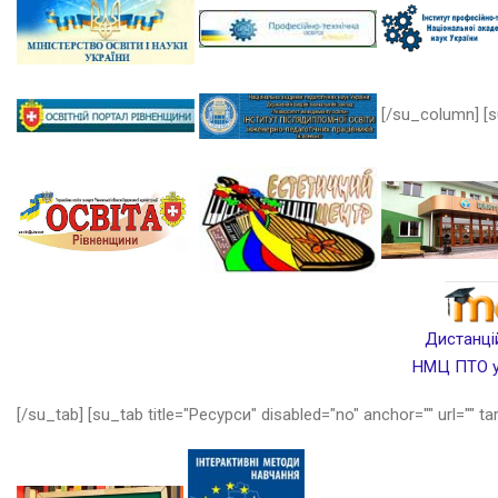
[/su_column] [s
Дистанцій
НМЦ ПТО у 
[/su_tab] [su_tab title="Ресурси" disabled="no" anchor="" url="" ta