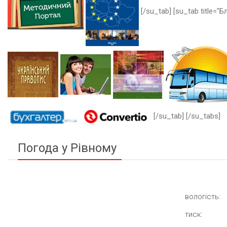
[/su_tab] [su_tab title="Бл
[/su_tab] [/su_tabs]
Погода у Рівному
вологість:
тиск: