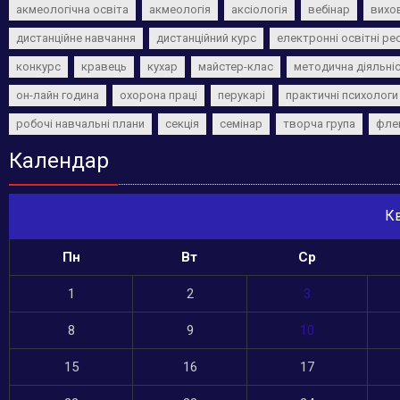
акмеологічна освіта
акмеологія
аксіологія
вебінар
вихо
дистанційне навчання
дистанційний курс
електронні освітні ре
конкурс
кравець
кухар
майстер-клас
методична діяльні
он-лайн година
охорона праці
перукарі
практичні психологи
робочі навчальні плани
секція
семінар
творча група
фле
Календар
Кв
Пн
Вт
Ср
1
2
3
8
9
10
15
16
17