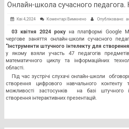
Онлайн-школа сучасного педагога. 
до
Кві 4,2024
Коментарі Вимкнено
Опубліковано: 
Онлайн-
03 квітня 2024 року
на платформі Google M
школа
чергове заняття онлайн-школи сучасного педа
сучасного
“Інструменти штучного інтелекту для створення
педагога.
у якому взяли участь 47 педагогів предметі
Навчання
математичного циклу та інформаційних техно
триває
області.
Під час зустрічі слухачі онлайн-школи обгово
створення цифрового навчального контенту 
можливості застосунків на базі штучного і
створення інтерактивних презентацій.