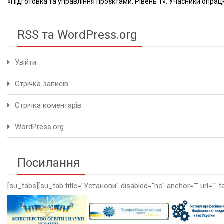
«Підготовка та управління проєктами. Рівень 1». Учасники опрацю
RSS та WordPress.org
Увійти
Стрічка записів
Стрічка коментарів
WordPress.org
Посилання
[su_tabs][su_tab title="Установи" disabled="no" anchor="" url="" t