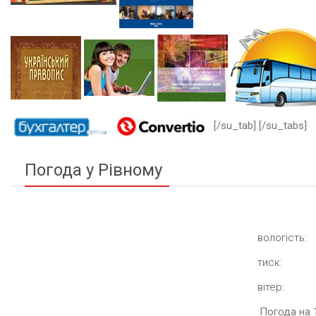
[/su_tab] [/su_tabs]
Погода у Рівному
вологість:
тиск:
вітер:
Погода на 