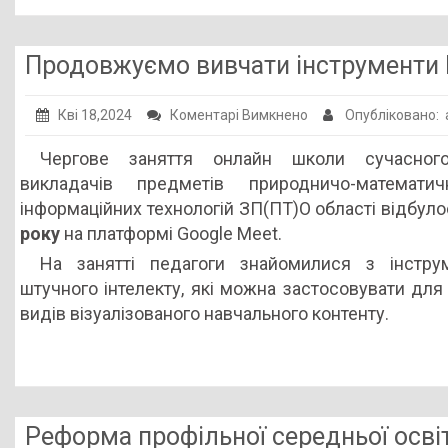
Продовжуємо вивчати інструменти 
до
Кві 18,2024
Коментарі Вимкнено
Опубліковано:
Продовжуємо
Чергове заняття онлайн школи сучасног
вивчати
викладачів предметів природничо-математи
інструменти
інформаційних технологій ЗП(ПТ)О області відбул
ШІ
року
на платформі Google Meet.
для
На занятті педагоги знайомилися з інстру
освітян
штучного інтелекту, які можна застосовувати для
видів візуалізованого навчального контенту.
Реформа профільної середньої освіт