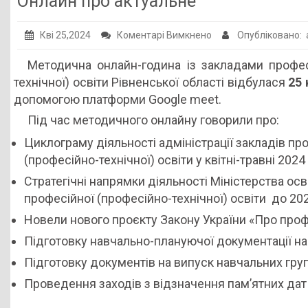
Онлайн про актуальне
Публічна інформація
до
Кві 25,2024
Коментарі Вимкнено
Опубліковано:
Заклади ПТО
Онлайн
Методична онлайн-година із закладами профес
Оголошення
про
технічної) освіти Рівненської області відбулася
25 
актуальне
Галерея
допомогою платформи Google meet.
НМЦ ПТО України
Під час методичного онлайну говорили про:
Циклограму діяльності адміністрації закладів пр
(професійно-технічної) освіти у квітні-травні 2024
Стратегічні напрямки діяльності Міністерства осві
професійної (професійно-технічної) освіти до 202
Новели нового проєкту Закону України «Про профе
Підготовку навчально-плануючої документації на
Підготовку документів на випуск навчальних груп,
Проведення заходів з відзначення пам’ятних дат 