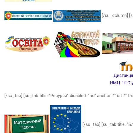
[/su_column] [s
Дистанцій
НМЦ ПТО у 
[/su_tab] [su_tab title="Ресурси" disabled="no" anchor="" url="" ta
[/su_tab] [su_tab title="Бл