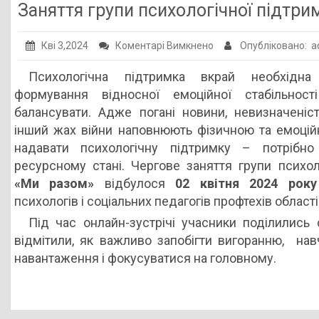
Заняття групи психологічної підтр
до
Кві 3,2024
Коментарі Вимкнено
Опубліковано: 
Заняття
Психологічна підтримка вкрай необхідн
групи
формування відносної емоційної стабільност
психологічної
балансувати. Адже погані новини, невизначеніс
підтримки
інший жах війни наповнюють фізичною та емоці
«Ми
надавати психологічну підтримку – потрібн
разом»
ресурсному стані. Чергове заняття групи психол
«Ми разом»
відбулося
02 квітня 2024 року
психологів і соціальних педагогів профтехів області
Під час онлайн-зустрічі учасники поділились
відмітили, як важливо запобігти вигоранню, нав
навантаження і фокусуватися на головному.