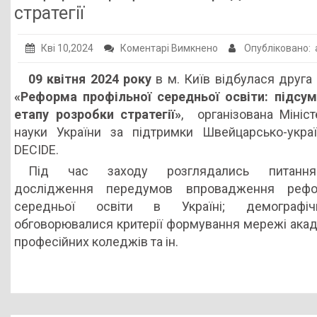
стратегії
до
Кві 10,2024
Коментарі Вимкнено
Опубліковано:
Реформа
09 квітня 2024 року
в м. Київ відбулася друга 
профільної
«Реформа профільної середньої освіти: підсум
середньої
етапу розробки стратегії»
, організована Мініст
освіти:
науки України за підтримки Швейцарсько-украї
підсумки
DECIDE.
аналітичного
Під час заходу розглядались питання
етапу
дослідження передумов впровадження рефо
розробки
середньої освіти в Україні; демографіч
стратегії
обговорювалися критерії формування мережі акаде
професійних коледжів та ін.