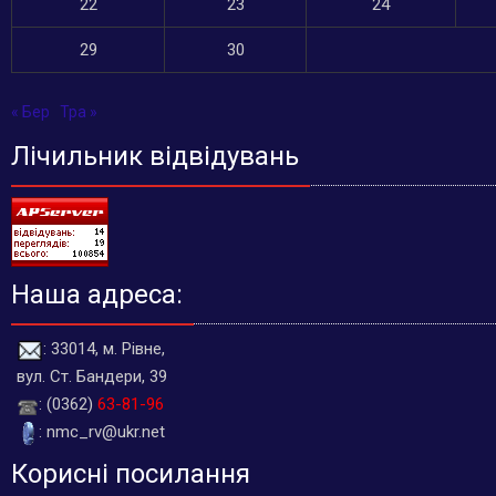
22
23
24
29
30
« Бер
Тра »
Лічильник відвідувань
Наша адреса:
: 33014, м. Рівне,
вул. Ст. Бандери, 39
: (0362)
63-81-96
: nmc_rv@ukr.net
Корисні посилання