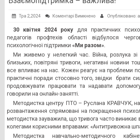
Взаємопідтримка – важлива!
Публічна інформація
до
Тра 2,2024
Коментарі Вимкнено
Опубліковано: 
Заклади ПТО
Взаємопідтримка
30 квітня 2024 року
для практичних психол
Оголошення
–
педагогів профтехів області відбулося черг
важлива!
Галерея
психологічної підтримки
«Ми разом»
.
НМЦ ПТО України
Ми живемо у нелегкий час. Війна, розлука зі
близьких, повітряні тривоги, негативні новини то
все впливає на нас. Кожен реагує на проблеми п
практичні поради стосовно того, звідки брати си
продовжувати працювати та надавати допомог
говорили на онлайн-занятті.
Методистка центру ПТО – Руслана КРАВЧУК, наго
розвантаження спрямовані на покращення психоло
методистка зауважила, що тривога часто виникає 
колегами корисними вправами: «Антитривожна шпар
Методистка навчально-методичного кабінет