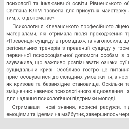
психології та інклюзивної освіти Рівненського о
Світлана КЛІМ провела для присутніх майстерку 
тим, хто допомагає».
Психологиня Клеванського професійного ліце
матеріалами, які отримала після проходження тр
«Превенція суїциду в громадах», та наголосила, 
регіональних тренерів з превенції суїциду у гро
первинної психосоціальної допомоги особам із 
зауважила, що важливо розпізнавати ознаки суї
суїцидальній кризі. Особливо гостро це питанн
пристосовуватися до складних умов життя, а не
як кризове та безвихідне становище. Оскільки т
зміцненню навичок психологічного відновлення і з
для надання психологічної підтримки молоді.
Отримавши нові знання, корисні ресурси, пі
емоціями та ідеями на майбутнє, завершилось черг