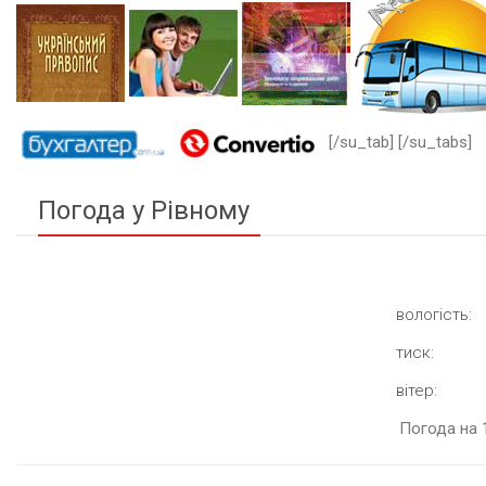
[/su_tab] [/su_tabs]
Погода у Рівному
вологість:
тиск:
вітер:
Погода на 