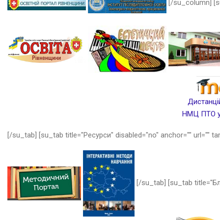
[/su_column] [s
Дистанцій
НМЦ ПТО у 
[/su_tab] [su_tab title="Ресурси" disabled="no" anchor="" url="" ta
[/su_tab] [su_tab title="Бл