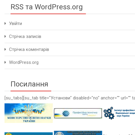
RSS та WordPress.org
Увійти
Стрічка записів
Стрічка коментарів
WordPress.org
Посилання
[su_tabs][su_tab title="Установи" disabled="no" anchor="" url="" t