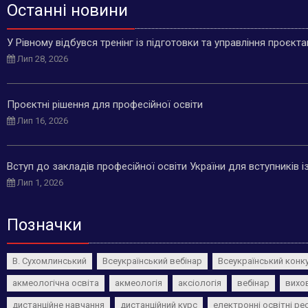
Останні новини
У Рівному відбувся тренінг із підготовки та управління проєкт
Лип 28, 2026
Проєктні рішення для професійної освіти
Лип 16, 2026
Вступ до закладів професійної освіти України для вступників 
Лип 1, 2026
Позначки
В. Сухомлинський
Всеукраїнський вебінар
Всеукраїнський конк
акмеологічна освіта
акмеологія
аксіологія
вебінар
вихо
дистанційне навчання
дистанційний курс
електронні освітні ре