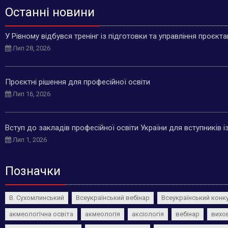
Останні новини
У Рівному відбувся тренінг із підготовки та управління проєкт
Лип 28, 2026
Проєктні рішення для професійної освіти
Лип 16, 2026
Вступ до закладів професійної освіти України для вступників 
Лип 1, 2026
Позначки
В. Сухомлинський
Всеукраїнський вебінар
Всеукраїнський конк
акмеологічна освіта
акмеологія
аксіологія
вебінар
вихо