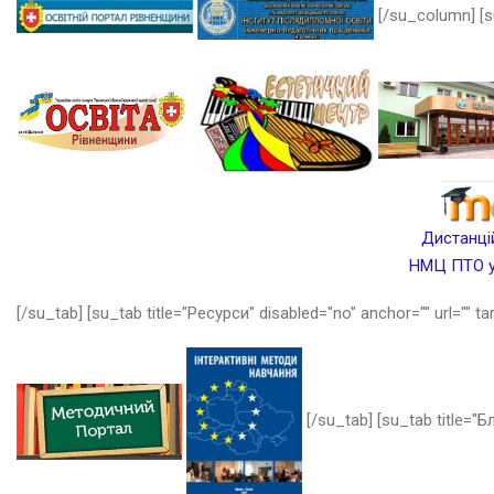
[/su_column] [s
Дистанцій
НМЦ ПТО у 
[/su_tab] [su_tab title="Ресурси" disabled="no" anchor="" url="" ta
[/su_tab] [su_tab title="Бл