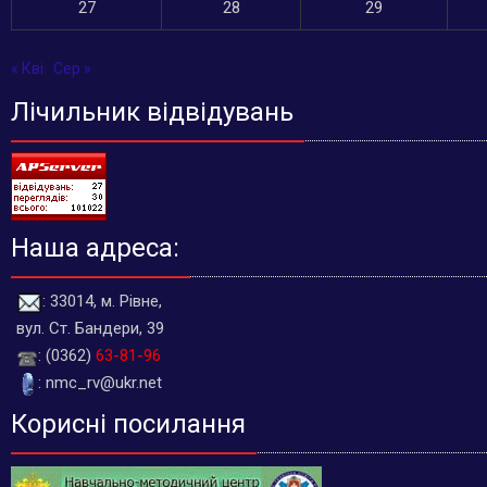
27
28
29
« Кві
Сер »
Лічильник відвідувань
Наша адреса:
: 33014, м. Рівне,
вул. Ст. Бандери, 39
: (0362)
63-81-96
: nmc_rv@ukr.net
Корисні посилання