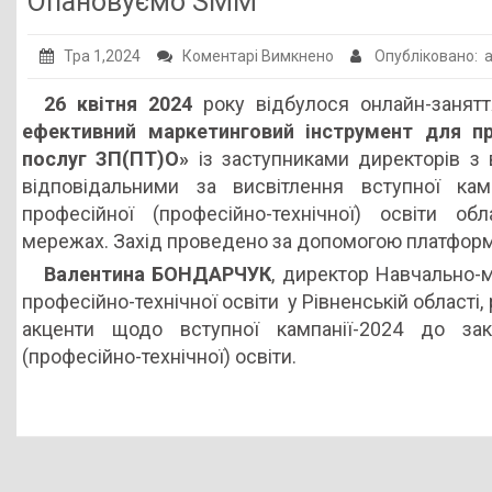
Опановуємо SMM
Публічна інформація
до
Тра 1,2024
Коментарі Вимкнено
Опубліковано: 
Заклади ПТО
Опановуємо
26 квітня 2024
року відбулося онлайн-занят
Оголошення
SMM
ефективний маркетинговий інструмент для пр
Галерея
послуг ЗП(ПТ)О»
із заступниками директорів з 
відповідальними за висвітлення вступної кам
НМЦ ПТО України
професійної (професійно-технічної) освіти об
мережах. Захід проведено за допомогою платформ
Валентина БОНДАРЧУК
, директор Навчально-
професійно-технічної освіти у Рівненській області
акценти щодо вступної кампанії-2024 до зак
(професійно-технічної) освіти.