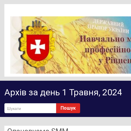
Головна
Архів за день 1 Травня, 2024
Новини
Діяльність НМЦ ПТО
Пошук
Методичне забезпечення
Нормативно-правове забезпечення