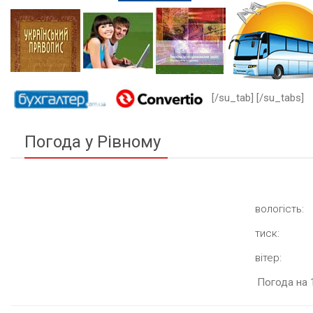
[/su_tab] [/su_tabs]
Погода у Рівному
вологість:
тиск:
вітер:
Погода на 