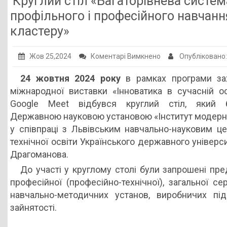
Круглий стіл «Багаторівнева систем
Публічна інформація
профільного і професійного навчанн
кластеру»
Заклади ПТО
Оголошення
до
Жов 25,2024
Коментарі Вимкнено
Опубліковано
Галерея
Круглий
24 жовтня 2024 року
в рамках програми за
стіл
НМЦ ПТО України
міжнародної виставки «Інноватика в сучасній ос
«Багаторівнева
Google Мeet відбувся круглий стіл, який б
система
Державною науковою установою «Інститут модерніз
дуальної
у співпраці з Львівським навчально-науковим ц
підготовки
технічної освіти Українського державного універс
педагогів
Драгоманова.
профільного
До участі у круглому столі були запрошені пре
і
професійної (професійно-технічної), загальної с
професійного
навчально-методичних установ, виробничих під
навчання
зайнятості.
в
умовах