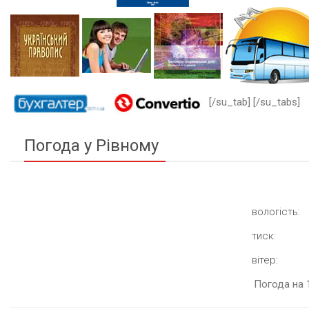
[/su_tab] [/su_tabs]
Погода у Рівному
вологість:
тиск:
вітер:
Погода на 