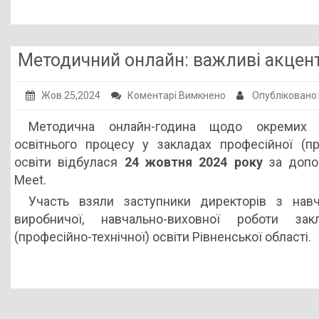
освітньо-
науково-
виробничого
Методичний онлайн: важливі акценти
кластеру»
до
Жов 25,2024
Коментарі Вимкнено
Опубліковано
Методичний
Методична онлайн-година щодо окремих пи
онлайн:
освітнього процесу у закладах професійної (про
важливі
освіти відбулася
24 жовтня 2024 року
за допо
акценти
Meet.
організації
Участь взяли заступники директорів з навча
освітнього
виробничої, навчально-виховної роботи зак
процесу
(професійно-технічної) освіти Рівненської області.