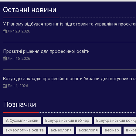
Останні новини
У Рівному відбувся тренінг із підготовки та управління проєкт
Лип 28, 2026
Проєктні рішення для професійної освіти
Лип 16, 2026
Вступ до закладів професійної освіти України для вступників 
Лип 1, 2026
Позначки
В. Сухомлинський
Всеукраїнський вебінар
Всеукраїнський конк
акмеологічна освіта
акмеологія
аксіологія
вебінар
вихо