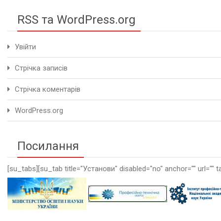
RSS та WordPress.org
Увійти
Стрічка записів
Стрічка коментарів
WordPress.org
Посилання
[su_tabs][su_tab title="Установи" disabled="no" anchor="" url="" t