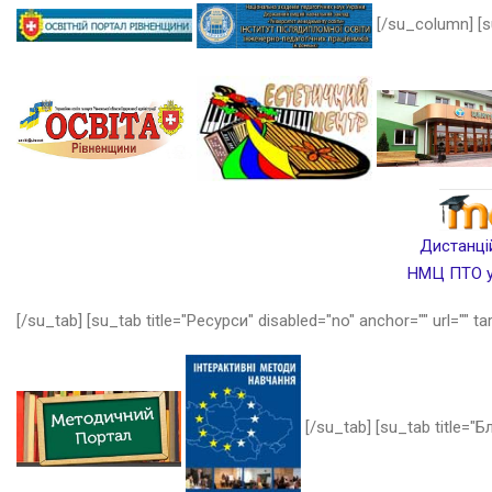
[/su_column] [s
Дистанцій
НМЦ ПТО у 
[/su_tab] [su_tab title="Ресурси" disabled="no" anchor="" url="" ta
[/su_tab] [su_tab title="Бл