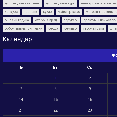
дистанційне навчання
дистанційний курс
електронні освітні ре
конкурс
кравець
кухар
майстер-клас
методична діяльні
он-лайн година
охорона праці
перукарі
практичні психологи
робочі навчальні плани
секція
семінар
творча група
фле
Календар
Жо
Пн
Вт
Ср
1
2
7
8
9
14
15
16
21
22
23