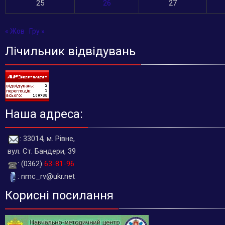
25
26
27
« Жов
Гру »
Лічильник відвідувань
Наша адреса:
: 33014, м. Рівне,
вул. Ст. Бандери, 39
: (0362)
63-81-96
: nmc_rv@ukr.net
Корисні посилання