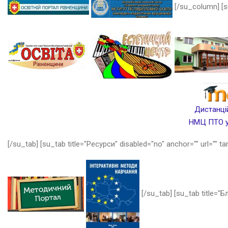
[/su_column] [s
Дистанцій
НМЦ ПТО у 
[/su_tab] [su_tab title="Ресурси" disabled="no" anchor="" url="" ta
[/su_tab] [su_tab title="Бл