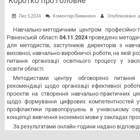
Коротко про головне
Публічна інформація
до
Лис 5,2024
Коментарі Вимкнено
Опубліковано:
Заклади ПТО
Коротко
Навчально-методичним центром професійно-те
Оголошення
про
Рівненській області
04.11.2024
проведено методич
головне
Галерея
для методистів, заступників директорів з навча
виховної, навчально-виробничої роботи, на якій ро
НМЦ ПТО України
питання організації освітнього процесу у закл
освіти області.
Методистами центру обговорено питання 
рекомендації щодо організації ефективної робо
проєктів на створення навчально-практичних цент
щодо формування цифрових компетентностей уч
профілактики правопорушень в учнівському с
концепції вивчення іноземної мови у закладах проф
За результатами онлайн-години надано відповідн