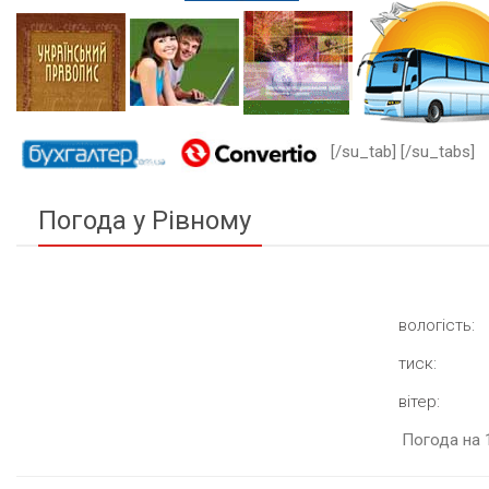
[/su_tab] [/su_tabs]
Погода у Рівному
вологість:
тиск:
вітер:
Погода на 