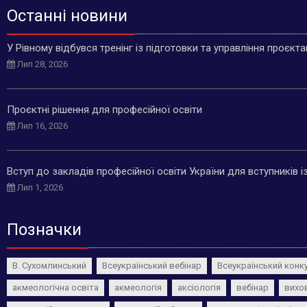
Останні новини
У Рівному відбувся тренінг із підготовки та управління проєкт
Лип 28, 2026
Проєктні рішення для професійної освіти
Лип 16, 2026
Вступ до закладів професійної освіти України для вступників 
Лип 1, 2026
Позначки
В. Сухомлинський
Всеукраїнський вебінар
Всеукраїнський конк
акмеологічна освіта
акмеологія
аксіологія
вебінар
вихо