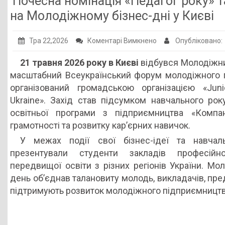
Почесна номінація «Педагог року» т
Публічна інформація
на Молодіжному бізнес-дні у Києві
Заклади ПТО
до
Тра 22,2026
Коментарі Вимкнено
Опубліковано:
Оголошення
Почесна
21 травня 2026 року в Києві
відбувся Молодіжни
номінація
Галерея
масштабний Всеукраїнський форум молодіжного 
«Педагог
НМЦ ПТО України
організований громадською організацією «Juni
року»
Ukraine». Захід став підсумком навчального рок
та
освітньої програми з підприємництва «Компані
презентація
грамотності та розвитку кар’єрних навичок.
екологічного
У межах події свої бізнес-ідеї та навчальн
бізнес-
презентували студенти закладів професійн
проєкту
передвищої освіти з різних регіонів України. Мо
на
день об’єднав талановиту молодь, викладачів, предс
Молодіжному
підтримують розвиток молодіжного підприємництва
бізнес-
дні
у