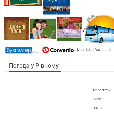
[/su_tab] [/su_tabs]
Погода у Рівному
вологість:
тиск:
вітер: