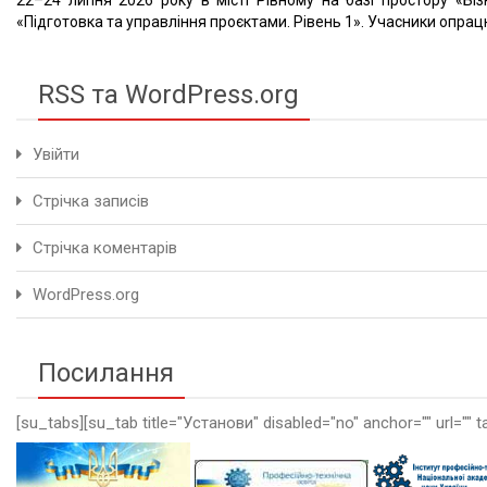
22–24 липня 2026 року в місті Рівному на базі простору «Біз
«Підготовка та управління проєктами. Рівень 1». Учасники опрацю
RSS та WordPress.org
Увійти
Стрічка записів
Стрічка коментарів
WordPress.org
Посилання
[su_tabs][su_tab title="Установи" disabled="no" anchor="" url="" t