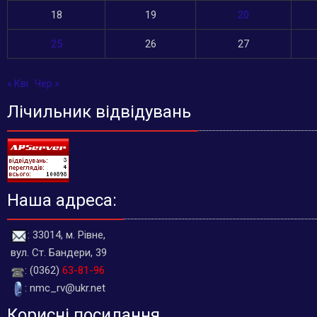
18
19
20
25
26
27
« Кві
Чер »
Лічильник відвідувань
Наша адреса:
: 33014, м. Рівне,
вул. Ст. Бандери, 39
: (0362)
63-81-96
: nmc_rv@ukr.net
Корисні посилання