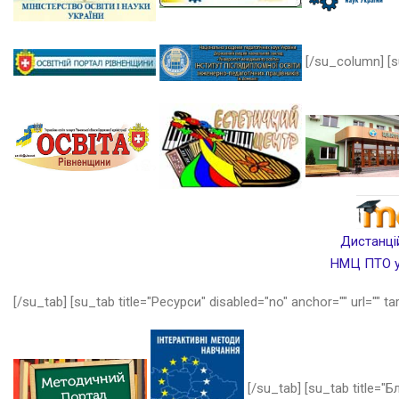
[/su_column] [s
Дистанцій
НМЦ ПТО у 
[/su_tab] [su_tab title="Ресурси" disabled="no" anchor="" url="" ta
[/su_tab] [su_tab title="Бл