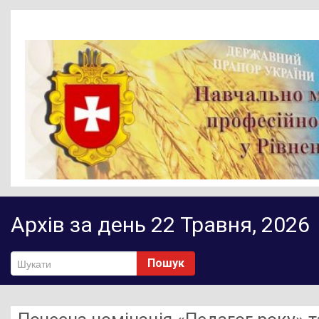
Головна
Архів за день 22 Травня, 2026
Новини
Діяльність НМЦ ПТО
Пошук
Методичне забезпечення
Нормативно-правове забезпечення