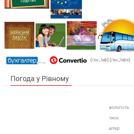
[/su_tab] [/su_tabs]
Погода у Рівному
вологість:
тиск:
вітер: