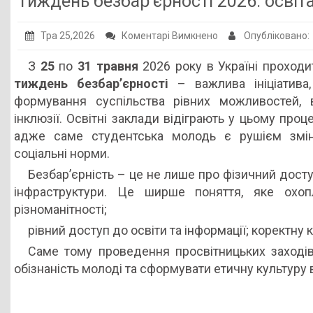
Тиждень безбар’єрності 2026: освіта
Публічна інформація
до
Тра 25,2026
Коментарі Вимкнено
Опубліковано:
Заклади ПТО
Тиждень
З
25
по
31 травня
2026 року в Україні проход
Оголошення
безбар’єрності
тиждень безбар’єрності
– важлива ініціатива
2026:
Галерея
формування суспільства рівних можливостей, 
освіта,
інклюзії. Освітні заклади відіграють у цьому проц
НМЦ ПТО України
повага
адже саме студентська молодь є рушієм змі
та
соціальні норми.
рівні
Безбар’єрність – це не лише про фізичний дост
можливості
інфраструктури. Це ширше поняття, яке охо
різноманітності;
рівний доступ до освіти та інформації; коректну 
Саме тому проведення просвітницьких заході
обізнаність молоді та сформувати етичну культуру 