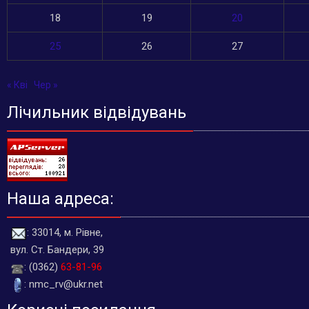
18
19
20
25
26
27
« Кві
Чер »
Лічильник відвідувань
Наша адреса:
: 33014, м. Рівне,
вул. Ст. Бандери, 39
: (0362)
63-81-96
: nmc_rv@ukr.net