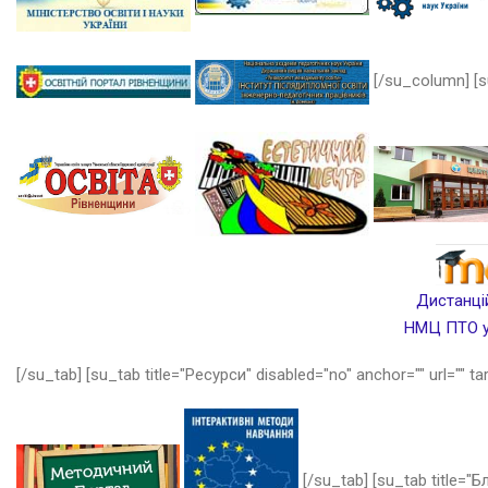
[/su_column] [s
Дистанцій
НМЦ ПТО у 
[/su_tab] [su_tab title="Ресурси" disabled="no" anchor="" url="" ta
[/su_tab] [su_tab title="Бл