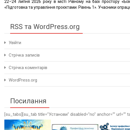
22–24 липня 2026 року в місті Рівному на базі простору «Біз
«Підготовка та управління проєктами. Рівень 1». Учасники опрацю
RSS та WordPress.org
Увійти
Стрічка записів
Стрічка коментарів
WordPress.org
Посилання
[su_tabs][su_tab title="Установи" disabled="no" anchor="" url="" t