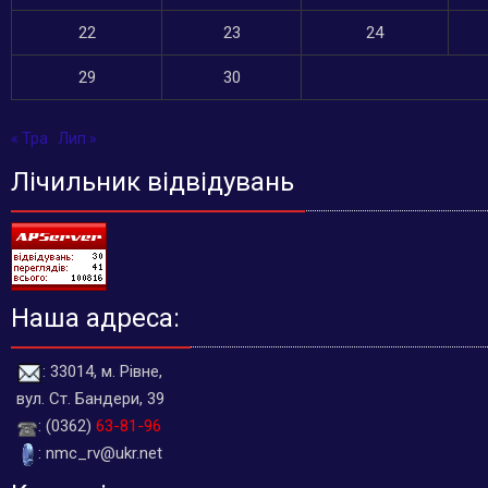
22
23
24
29
30
« Тра
Лип »
Лічильник відвідувань
Наша адреса:
: 33014, м. Рівне,
вул. Ст. Бандери, 39
: (0362)
63-81-96
: nmc_rv@ukr.net