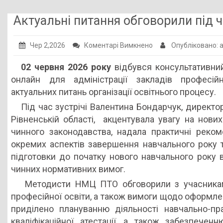
Публічна інформація
Актуальні питання обговорили під ч
Заклади ПТО
до
Чер 2,2026
Коментарі Вимкнено
Опубліковано:
Оголошення
Актуальні
02 червня 2026 року
відбувся консультативни
Галерея
питання
онлайн для адміністрації закладів професій
обговорили
НМЦ ПТО України
актуальних питань організації освітнього процесу.
під
Під час зустрічі Валентина Бондарчук, дирек
час
Рівненській області, акцентувала увагу на нов
методичної
чинного законодавства, надала практичні реко
онлайн-
окремих аспектів завершення навчального року т
консультації
підготовки до початку нового навчального року 
чинних нормативних вимог.
Методисти НМЦ ПТО обговорили з учасниками
професійної освіти, а також вимоги щодо оформлен
приділено плануванню діяльності навчально-пра
кваліфікаційної атестації, а також забезпечен