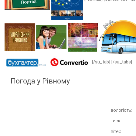
[/su_tab] [/su_tabs]
Погода у Рівному
вологість:
тиск:
вітер: