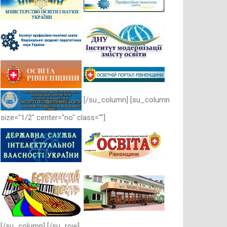
[/su_column] [su_column
size="1/2" center="no" class=""]
[/su_column] [/su_row]