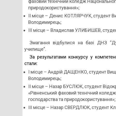
фаховий технічний коледж Національног
природокористування»;
ІІ місце – Денис КОТЛЯРЧУК, студент 
Володимирець;
ІІІ місце – Владислав УЛИБИШЕВ, студе
Змагання відбулися на базі ДНЗ “Д
училище”.
За результатами конкурсу у компетен
стали:
І місце – Андрій ДАЩЕНКО, студент Ви
Володимирець;
ІІ місце – Назар БУСЛЮК, студент Відок
«Рівненський фаховий технічний коледж
господарства та природокористування»;
ІІІ місце – Назар СВЕРДЛЮК, студент Кл