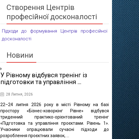
Створення Центрів
професійної досконалості
Підходи до формування Центрів професійної
досконалості
Новини
У Рівному відбувся тренінг із
Проєктні 
підготовки та управління ...
освіти
28 Липня, 2026
16 Липня, 20
22–24 липня 2026 року в місті Рівному на базі
10 липня в 
простору «Бізнес-коворкінг Рівне» відбувся
регіонально
триденний практико-орієнтований тренінг
відбулася ф
«Підготовка та управління проєктами. Рівень 1».
«Професійно-т
Учасники опрацювали сучасні підходи до
міста Рівне 
розроблення проєктних заявок, ...
професійно