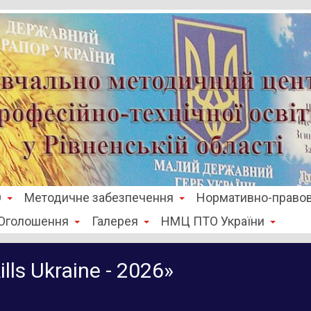
О
Методичне забезпечення
Нормативно-правов
Оголошення
Галерея
НМЦ ПТО України
lls Ukrainе - 2026»