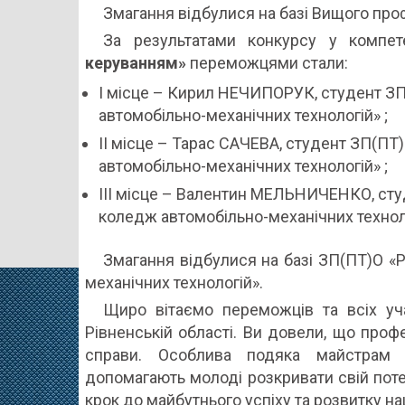
Змагання відбулися на базі Вищого пр
За результатами конкурсу у компете
керуванням»
переможцями стали:
І місце – Кирил НЕЧИПОРУК, студент З
автомобільно-механічних технологій» ;
ІІ місце – Тарас САЧЕВА, студент ЗП(П
автомобільно-механічних технологій» ;
ІІІ місце – Валентин МЕЛЬНИЧЕНКО, сту
коледж автомобільно-механічних технол
Змагання відбулися на базі ЗП(ПТ)О «
механічних технологій».
Щиро вітаємо переможців та всіх уч
Рівненській області. Ви довели, що проф
справи. Особлива подяка майстрам 
допомагають молоді розкривати свій потен
крок до майбутнього успіху та розвитку на