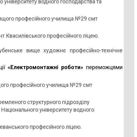
о університету водного господарства та
Вищого професійного училища №29 смт
нт Квасилівського професійного ліцею.
убенське вище художнє професійно-технічне
ції
«Електромонтажні роботи»
переможцями
щого професійного училища №29 смт
ремленого структурного підрозділу
 Національного університету водного
еванського професійного ліцею.