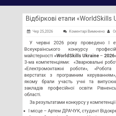
Відбіркові етапи «WorldSkills
до
Чер 25,2026
Коментарі Вимкнено
О
Відбір
У червні 2026 року проведено І е
етапи
Всеукраїнського конкурсу професій
«WorldS
майстерності
«WorldSkills Ukrainе
–
2026
Ukrain
3-ма компетенціями: «Зварювальні робот
–
«Електромонтажні роботи», «Робота
2026»
верстатах з програмним керуванням»
прове
якому брали участь учні та випускн
закладів професійної освіти Рівненсь
області.
За результатами конкурсу у компетенці
І місце – Артем ДРАЧУК, студент Відокр