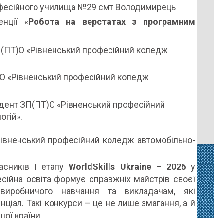
офесійного училища №29 смт Володимирець
нції «
Робота на верстатах з програмним
П(ПТ)О «Рівненський професійний коледж
Т)О «Рівненський професійний коледж
дент ЗП(ПТ)О «Рівненський професійний
огій».
Рівненський професійний коледж автомобільно-
асників І етапу
WorldSkills Ukraine – 2026
у
есійна освіта формує справжніх майстрів своєї
виробничого навчання та викладачам, які
ціал. Такі конкурси – це не лише змагання, а й
шої країни.