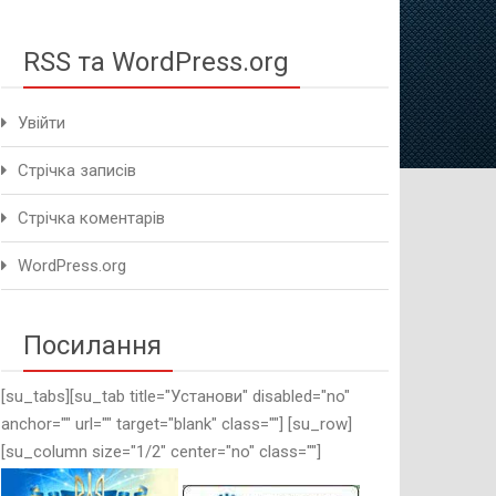
методичного це
RSS та WordPress.org
Увійти
Стрічка записів
Стрічка коментарів
WordPress.org
Посилання
[su_tabs][su_tab title="Установи" disabled="no"
anchor="" url="" target="blank" class=""] [su_row]
[su_column size="1/2" center="no" class=""]