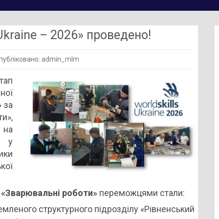
 Ukrainе – 2026» проведено!
публіковано: admin_mlm
кові
тап
ної
kills
»
за
е
и»,
 на
, у
дено!
ики
кої
ї
«Зварювальні роботи»
переможцями стали:
емленого структурного підрозділу «Рівненський