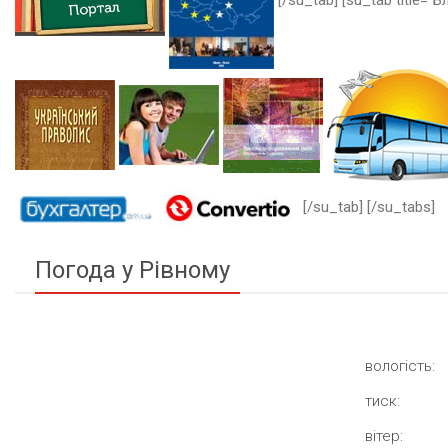
[/su_tab] [su_tab title="Бл
[/su_tab] [/su_tabs]
Погода у Рівному
вологість:
тиск:
вітер: