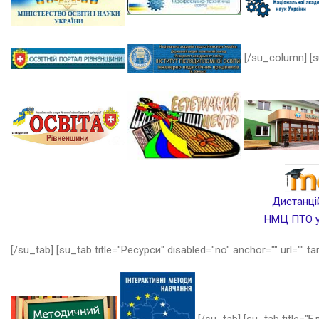
[/su_column] [s
Дистанцій
НМЦ ПТО у 
[/su_tab] [su_tab title="Ресурси" disabled="no" anchor="" url="" ta