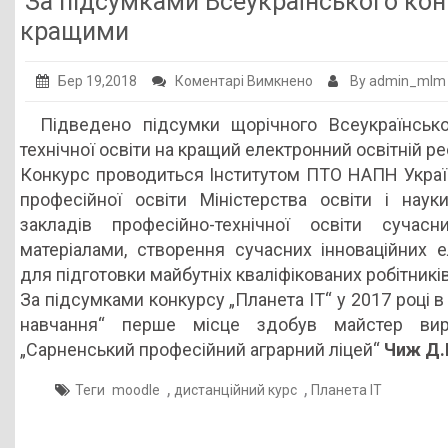
За підсумками Всеукраїнського конк
Публічна інформація
кращими
Заклади ПТО
до
Бер 19,2018
Коментарі Вимкнено
By admin_mlm
Оголошення
За
Підведено підсумки щорічного Всеукраїнсько
підсумками
Галерея
технічної освіти на кращий електронний освітній р
Всеукраїнського
НМЦ ПТО України
Конкурс проводиться Інститутом ПТО НАПН Украї
конкурсу
професійної освіти Міністерства освіти і нау
„Планета
закладів професійно-технічної освіти сучас
ІТ“
матеріалами, створення сучасних інноваційних е
2017
для підготовки майбутніх кваліфікованих робітників
року
За підсумками конкурсу „Планета ІТ“ у 2017 році в
визнані
навчання“ перше місце здобув майстер ви
кращими
„Сарненський професійний аграрний ліцей“
Чиж Д.
,
,
Теги
moodle
дистанційний курс
Планета ІТ