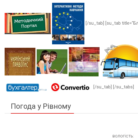
[/su_tab] [su_tab title="Бл
[/su_tab] [/su_tabs]
Погода у Рівному
вологість: