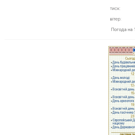
тиск:
вітер:
Погода на 