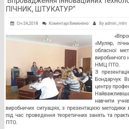
Впровадження інноваційних техноло
Публічна інформація
ПІЧНИК, ШТУКАТУР“
Заклади ПТО
до
Січ 24,2018
Коментарі Вимкнено
By admin_mlm
Оголошення
Впровадження
«Впровад
інноваційних
Галерея
«Муляр, піч
технологій
НМЦ ПТО України
обласної мет
навчання
виробничого н
за
НМЦ ПТО.
професіями
З презентаці
„МУЛЯР,
Бондарчук В
ПІЧНИК,
центру професі
ШТУКАТУР“
Найважливіша 
навчити учні
виробничих ситуаціях, з презентацією методики 
під час проведення теоретичних занять та прак
ПТО.