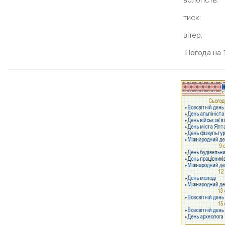
тиск:
вітер:
Погода на 