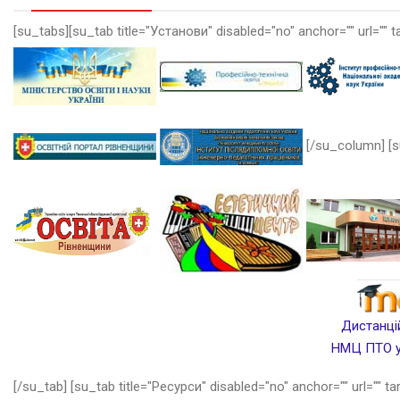
[su_tabs][su_tab title="Установи" disabled="no" anchor="" url="" t
[/su_column] [s
Дистанцій
НМЦ ПТО у 
[/su_tab] [su_tab title="Ресурси" disabled="no" anchor="" url="" ta