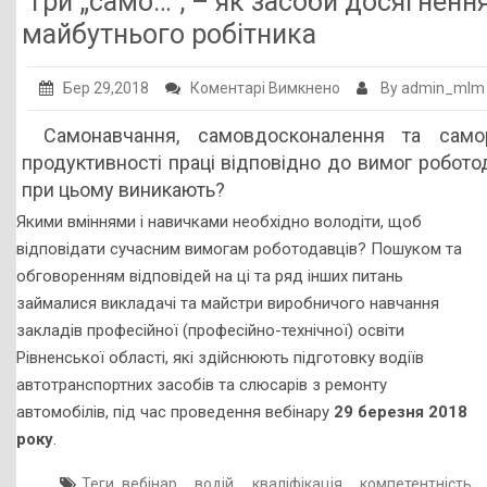
Три „само…”, – як засоби досягненн
Публічна інформація
майбутнього робітника
Заклади ПТО
до
Бер 29,2018
Коментарі Вимкнено
By admin_mlm
Оголошення
Три
Самонавчання, самовдосконалення та сам
„само…”,
Галерея
продуктивності праці відповідно до вимог роботод
–
НМЦ ПТО України
при цьому виникають?
як
Якими вміннями і навичками необхідно володіти, щоб
засоби
відповідати сучасним вимогам роботодавців? Пошуком та
досягнення
обговоренням відповідей на ці та ряд інших питань
високого
займалися викладачі та майстри виробничого навчання
кваліфікаційного
закладів професійної (професійно-технічної) освіти
рівня
Рівненської області, які здійснюють підготовку водіїв
майбутнього
автотранспортних засобів та слюсарів з ремонту
робітника
автомобілів, під час проведення вебінару
29 березня 2018
року
.
,
,
,
,
Теги
вебінар
водій
кваліфікація
компетентність