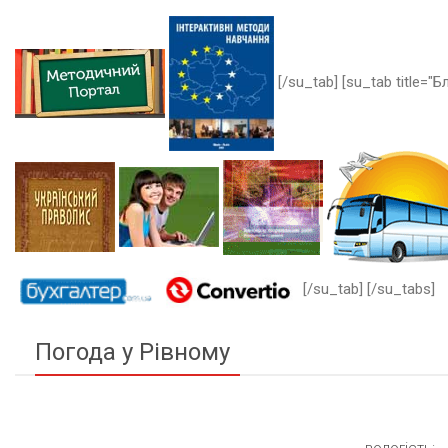
[/su_tab] [su_tab title="Бл
[/su_tab] [/su_tabs]
Погода у Рівному
вологість: