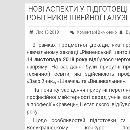
НОВІ АСПЕКТИ У ПІДГОТОВЦ
РОБІТНИКІВ ШВЕЙНОЇ ГАЛУЗІ
до
Лис 15,2018
Коментарі Вимкнено
By
НОВІ
В рамках предметної декади, яка пр
АСПЕК
навчальному закладі «Рівненський центр п
У
14 листопада 2018
року
відбулося чергов
ПІДГО
напряму. На засіданні були присутні пр
ВИСОК
технічної) освіти, які здійснюють про
РОБІТ
«Закрійник», «Швачка» та «Вишивальник».
ШВЕЙН
На початку засідання присутні перегля
ГАЛУЗІ
професійної майстерності серед учнів зак
з професії «Кравець», ІІ етап якого відбувс
року.
Щодо особливостей підготовки та 
Всеукраїнському конкурсі проф