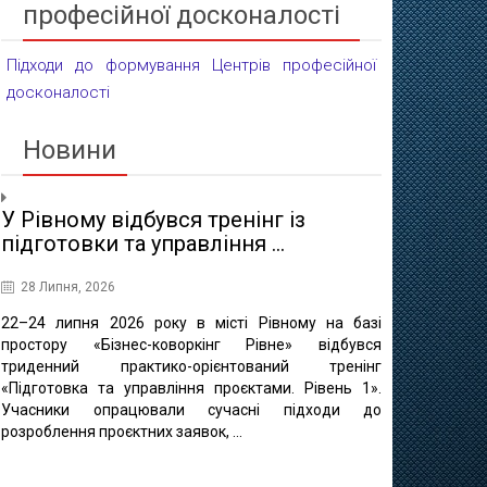
професійної досконалості
Підходи до формування Центрів професійної
досконалості
Новини
У Рівному відбувся тренінг із
Проєктні 
підготовки та управління ...
освіти
28 Липня, 2026
16 Липня, 20
22–24 липня 2026 року в місті Рівному на базі
10 липня в 
простору «Бізнес-коворкінг Рівне» відбувся
регіонально
триденний практико-орієнтований тренінг
відбулася ф
«Підготовка та управління проєктами. Рівень 1».
«Професійно-т
Учасники опрацювали сучасні підходи до
міста Рівне 
розроблення проєктних заявок, ...
професійно
методичного це