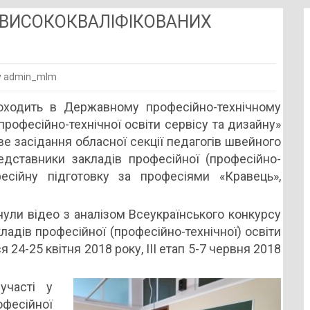
І ВИСОКОКВАЛІФІКОВАНИХ
 admin_mlm
оходить в Державному професійно-технічному
ТИ
рофесійно-технічної освіти сервісу та дизайну»
е засідання обласної секції педагогів швейного
ТОВЦІ
едставники закладів професійної (професійно-
ОКВАЛІФІКОВАНИХ
фесійну підготовку за професіями «Кравець»,
НИКІВ
ОЇ
нули відео з аналізом Всеукраїнського конкурсу
ладів професійної (професійно-технічної) освіти
я 24-25 квітня 2018 року, ІІІ етап 5-7 червня 2018
участі у
есійної