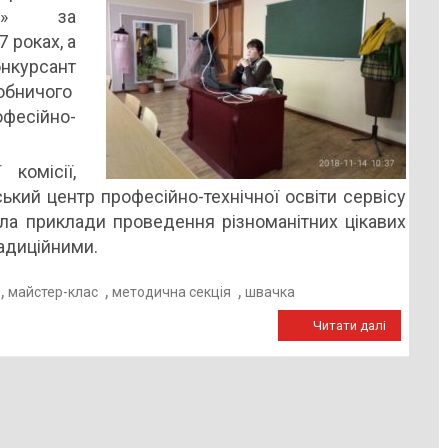
INE» за
 роках, а
онкурсант
обничого
фесійно-
 комісії,
кий центр професійно-технічної освіти сервісу
ела приклади проведення різноманітних цікавих
радиційними.
,
,
,
майстер-клас
методична секція
швачка
Читати далі