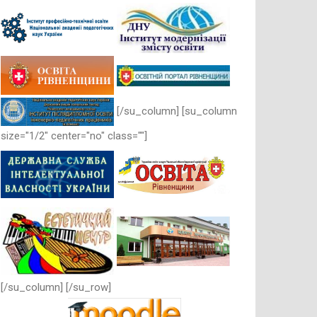
[/su_column] [su_column
size="1/2" center="no" class=""]
[/su_column] [/su_row]