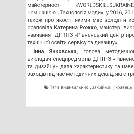
майстерності «WORLDSKILLSUKRA
номінацією «Технологія моди» у 2016, 2017
також про якості, якими має володіти к
розповіла
Катерина Рожко
, майстер вир
навчання ДПТНЗ «Рівненський центр про
технічної освіти сервісу та дизайну».
Інна Янковська,
голова методичної
викладач спецпредметів ДПТНЗ «Рівненсь
та дизайну» дала характеристику та нав
заходів під час методичних декад, які є т
,
,
Теги
вишивальник
закрійник
кравець