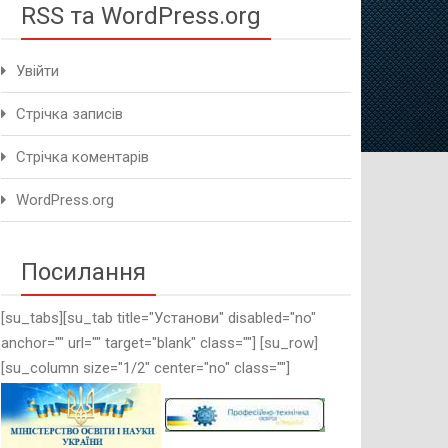
RSS та WordPress.org
Увійти
Стрічка записів
Стрічка коментарів
WordPress.org
Посилання
[su_tabs][su_tab title="Установи" disabled="no"
anchor="" url="" target="blank" class=""] [su_row]
[su_column size="1/2" center="no" class=""]