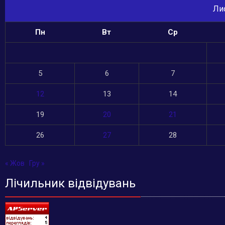
Ли
Пн
Вт
Ср
5
6
7
12
13
14
19
20
21
26
27
28
« Жов
Гру »
Лічильник відвідувань