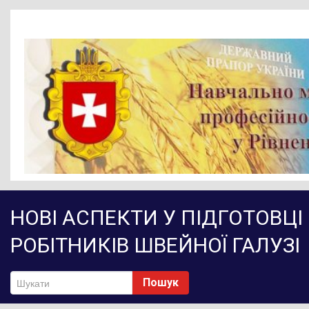
Головна
НОВІ АСПЕКТИ У ПІДГОТОВЦ
Новини
РОБІТНИКІВ ШВЕЙНОЇ ГАЛУЗІ
Діяльність НМЦ ПТО
Методичне забезпечення
Пошук
Нормативно-правове забезпечення