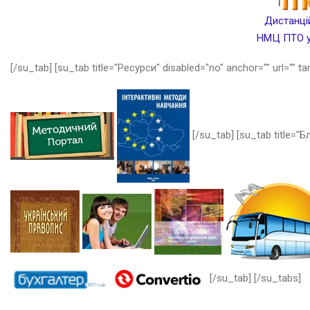
Дистанцій
НМЦ ПТО у 
[/su_tab] [su_tab title="Ресурси" disabled="no" anchor="" url="" ta
[/su_tab] [su_tab title="Бл
[/su_tab] [/su_tabs]