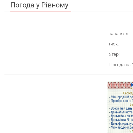
Погода у Рівному
вологість:
тиск:
вітер:
Погода на 