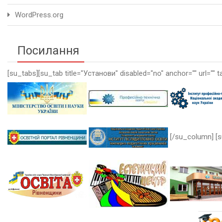
WordPress.org
Посилання
[su_tabs][su_tab title="Установи" disabled="no" anchor="" url="" t
[/su_column] [s