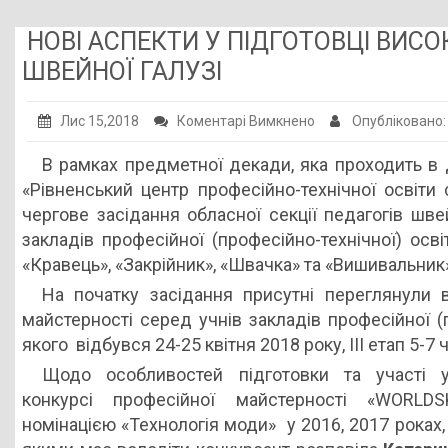
Публічна інформація
НОВІ АСПЕКТИ У ПІДГОТОВЦІ ВИС
Заклади ПТО
ШВЕЙНОЇ ГАЛУЗІ
Оголошення
до
Лис 15,2018
Коментарі Вимкнено
Опубліковано
Галерея
НОВІ
В рамках предметної декади, яка проходить в
АСПЕКТИ
НМЦ ПТО України
«Рівненський центр професійно-технічної освіти
У
чергове засідання обласної секції педагогів шв
ПІДГОТОВЦІ
закладів професійної (професійно-технічної) осв
ВИСОКОКВАЛІФІКО
«Кравець», «Закрійник», «Швачка» та «Вишивальник
РОБІТНИКІВ
На початку засідання присутні переглянули в
ШВЕЙНОЇ
майстерності серед учнів закладів професійної (п
ГАЛУЗІ
якого відбувся 24-25 квітня 2018 року, ІІІ етап 5-7
Щодо особливостей підготовки та участі у
конкурсі професійної майстерності «WORLDS
номінацією «Технологія моди» у 2016, 2017 роках, 