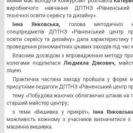
якими має володіти конкурсант розповіла
Катери
виробничого навчання ДПТНЗ «Рівненський ц
технічної освіти сервісу та дизайну».
Інна Янковська,
голова методичної ко
спецпредметів ДПТНЗ «Рівненський центр про
освіти сервісу та дизайну» дала характеристику 
проведення різноманітних цікавих заходів під час 
Власним досвідом з впровадження методу проек
колегами поділилася
Людмила Дякович,
майс
ліцею.
Практична частина заходу пройшла у формі ма
присутніми педагоги ДПТНЗ «Рівненський центр про
тему «Побудова жіночих облягаючих штанів на т
старший майстер центру;
з теми «Вишивка у прикріп»,
Інна Янковськ
можливість кожному з учасників визначитися з 
машинна вишивка.