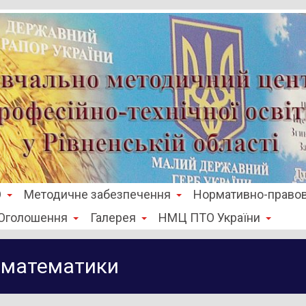
О
Методичне забезпечення
Нормативно-правов
Оголошення
Галерея
НМЦ ПТО України
в математики