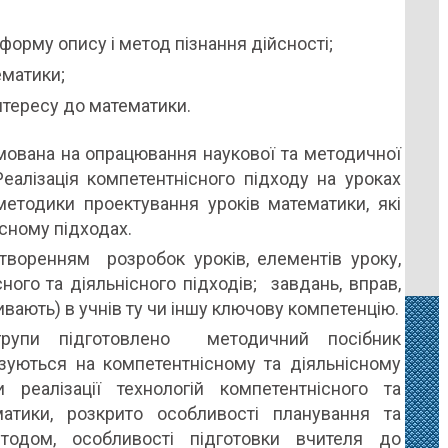
орму опису і метод пізнання дійсності;
ематики;
нтересу до математики.
ямована на опрацювання наукової та методичної
Реалізація компетентнісного підходу на уроках
методики проектування уроків математики, які
сному підходах.
воренням розробок уроків, елементів уроку,
ного та діяльнісного підходів; завдань, вправ,
ають) в учнів ту чи іншу ключову компетенцію.
групи підготовлено методичний посібник
азуються на компетентнісному та діяльнісному
 реалізації технологій компетентнісного та
матики, розкрито особливості планування та
тодом, особливості підготовки вчителя до