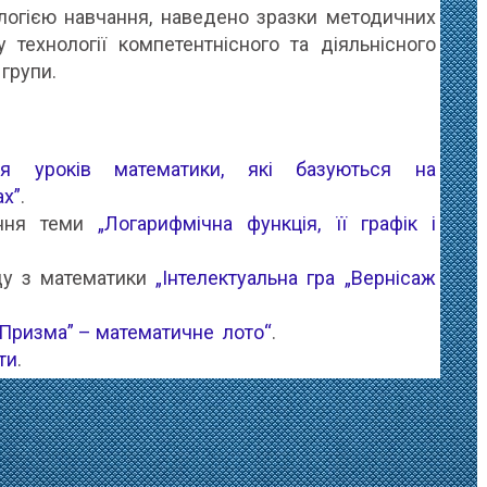
ологією навчання, наведено зразки методичних
 технології компетентнісного та діяльнісного
групи.
ння уроків математики, які базуються на
ах”
.
ення теми
„Логарифмічна функція, її графік і
ду з математики
„Інтелектуальна гра „Вернісаж
„Призма” – математичне лото“
.
ти
.