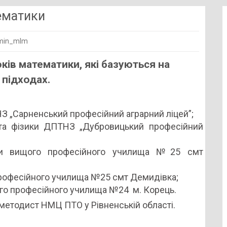
ематики
dmin_mlm
ків математики, які базуються на
 підходах.
 „Сарненський професійний аграрний ліцей”;
та фізики ДПТНЗ „Дубровицький професійний
и вищого професійного училища №25 смт
рофесійного училища №25 смт Демидівка;
го професійного училища №24 м. Корець.
 методист НМЦ ПТО у Рівненській області.