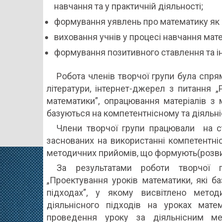
навчання та у практичній діяльності;
формування уявлень про математику як ф
виховання учнів у процесі навчання мат
формування позитивного ставлення та і
Робота членів творчої групи була спр
літератури, інтернет-джерел з питання „
математики”, опрацювання матеріалів з 
базуються на компетентнісному та діяльні
Члени творчої групи працювали на ст
заснованих на використанні компетентніс
методичних прийомів, що формують(розвив
За результатами роботи творчої 
„Проектування уроків математики, які б
підходах”, у якому висвітлено методи
діяльнісного підходів на уроках мате
проведення уроку за діяльнісним ме