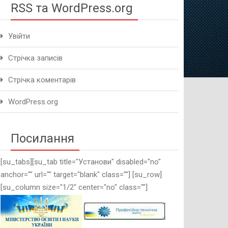
RSS та WordPress.org
Увійти
Стрічка записів
Стрічка коментарів
WordPress.org
Посилання
[su_tabs][su_tab title="Установи" disabled="no"
anchor="" url="" target="blank" class=""] [su_row]
[su_column size="1/2" center="no" class=""]