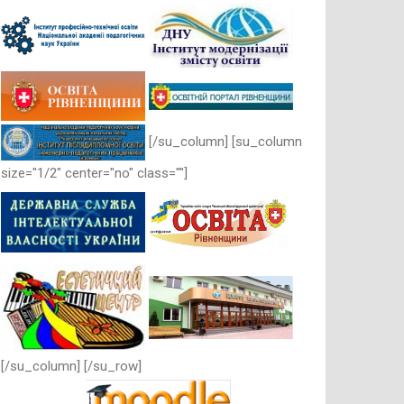
[/su_column] [su_column
size="1/2" center="no" class=""]
[/su_column] [/su_row]