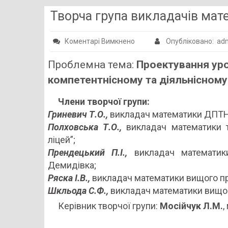
Творча група викладачів мат
до
Коментарі Вимкнено
Опубліковано: a
Творча
Проблемна тема:
Проектування уро
група
компетентнісному та діяльнісному
викладачів
математики
Члени творчої групи:
Гриневич Т.О.,
викладач математики ДПТНЗ
Полховська Т.О.,
викладач математики 
ліцей”;
Прендецький П.І.,
викладач математик
Демидівка;
Ряска І.В.,
викладач математики вищого п
Шкльода С.Ф.,
викладач математики вищо
Керівник творчої групи:
Мосійчук Л.М.
,