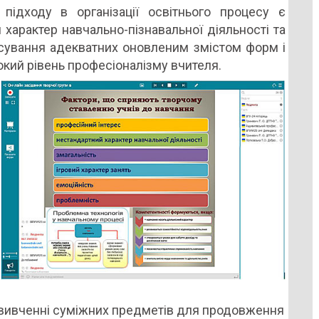
 підходу в організації освітнього процесу є
 характер навчально-пізнавальної діяльності та
тосування адекватних оновленим змістом форм і
окий рівень професіоналізму вчителя.
 у вивченні суміжних предметів для продовження