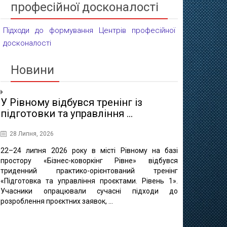
професійної досконалості
Підходи до формування Центрів професійної
досконалості
Новини
У Рівному відбувся тренінг із
Проєктні 
підготовки та управління ...
освіти
28 Липня, 2026
16 Липня, 20
22–24 липня 2026 року в місті Рівному на базі
10 липня в 
простору «Бізнес-коворкінг Рівне» відбувся
регіонально
триденний практико-орієнтований тренінг
відбулася ф
«Підготовка та управління проєктами. Рівень 1».
«Професійно-т
Учасники опрацювали сучасні підходи до
міста Рівне 
розроблення проєктних заявок, ...
професійно
методичного це