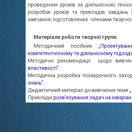
проведення уроків за діяльнісною техн
розробок уроків та прикладів завдань у
навчання, підготовлених членами творчої 
Матеріали роботи творчої групи:
Методичний посібник
„Проектува
компетентнісному та діяльнісному підход
Методичні рекомендації щодо вивч
властивості”
.
Методична розробка позаурочного захо
знань”.
Дидактичний матеріал до вивчення теми
Приклади
розв’язування задач на інваріан