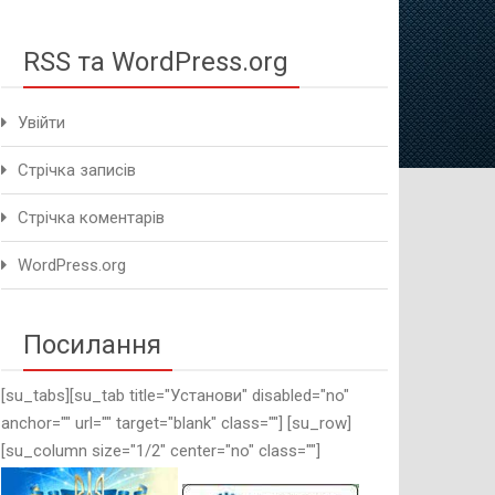
методичного це
RSS та WordPress.org
Увійти
Стрічка записів
Стрічка коментарів
WordPress.org
Посилання
[su_tabs][su_tab title="Установи" disabled="no"
anchor="" url="" target="blank" class=""] [su_row]
[su_column size="1/2" center="no" class=""]