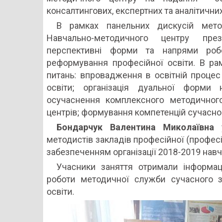
консалтингових, експертних та аналітичних
В рамках панельних дискусій мето
Навчально-методичного центру презе
перспективні форми та напрями робо
реформування професійної освіти. В ра
питань: впровадження в освітній процес 
освіти; організація дуальної форми 
осучаснення комплексного методичного
центрів; формування компетенцій сучасно
Бондарчук Валентина Миколаївна
у
методистів закладів професійної (професі
забезпеченням організації 2018-2019 навч
Учасники заняття отримали інформаці
роботи методичної служби сучасного за
освіти.