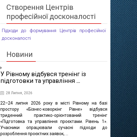
Створення Центрів
професійної досконалості
Підходи до формування Центрів професійної
досконалості
Новини
У Рівному відбувся тренінг із
Проєктні 
підготовки та управління ...
освіти
28 Липня, 2026
16 Липня, 20
22–24 липня 2026 року в місті Рівному на базі
10 липня в 
простору «Бізнес-коворкінг Рівне» відбувся
регіонально
триденний практико-орієнтований тренінг
відбулася ф
«Підготовка та управління проєктами. Рівень 1».
«Професійно-т
Учасники опрацювали сучасні підходи до
міста Рівне 
розроблення проєктних заявок, ...
професійно