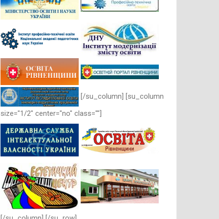
[/su_column] [su_column
size="1/2" center="no" class=""]
[/su_column] [/su_row]