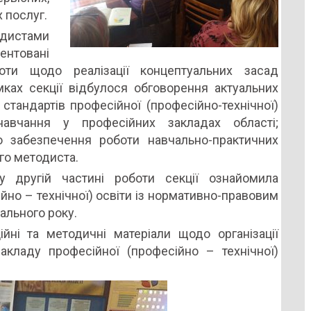
 послуг.
дистами
нтовані
ти щодо реалізації концептуальних засад
мках секції відбулося обговорення актуальних
стандартів професійної (професійно-технічної)
навчання у професійних закладах області;
 забезпечення роботи навчально-практичних
го методиста.
 другій частині роботи секції ознайомила
йно – технічної) освіти із нормативно-правовим
ального року.
йні та методичні матеріали щодо організації
кладу професійної (професійно – технічної)