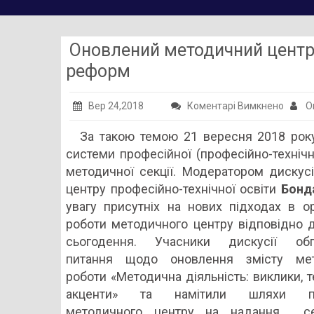
Оновлений методичний центр 
реформ
до
Вер 24,2018
Коментарі Вимкнено
О
Оновл
За такою темою 21 вересня 2018 року
метод
системи професійної (професійно-технічн
центр
методичної секції. Модератором дискус
як
центру професійно-технічної освіти
Бонд
змісто
увагу присутніх на нових підходах в орг
ресур
роботи методичного центру відповідно 
освітн
сьогодення. Учасники дискусії обг
рефо
питання щодо оновлення змісту мет
роботи «Методична діяльність: виклики, т
акценти» та намітили шляхи пе
методичного центру на надання сер