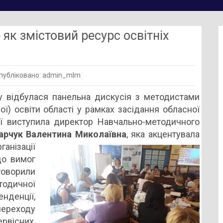
як змістовий ресурс освітніх
публіковано: admin_mlm
ений
 відбулася панельна дискусія з методистами
ичний
ої) освіти області у рамках засідання обласної
ії виступила директор Навчально-методичного
арчук Валентина Миколаївна
, яка акцентувала
вий
анізації
с
до вимог
іх
оворили
рм
одичної
енденції,
реходу
вісних,