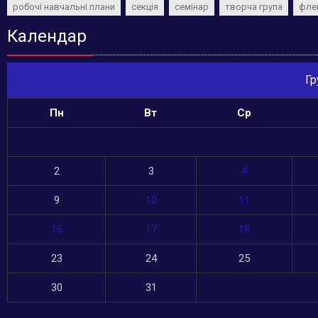
робочі навчальні плани
секція
семінар
творча група
фле
Календар
Гр
Пн
Вт
Ср
2
3
4
9
10
11
16
17
18
23
24
25
30
31