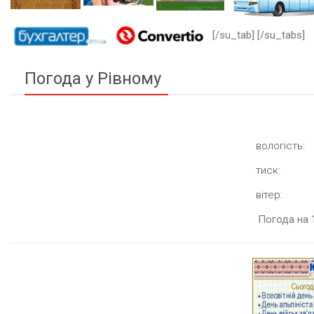
[/su_tab] [/su_tabs]
Погода у Рівному
вологість:
тиск:
вітер:
Погода на 