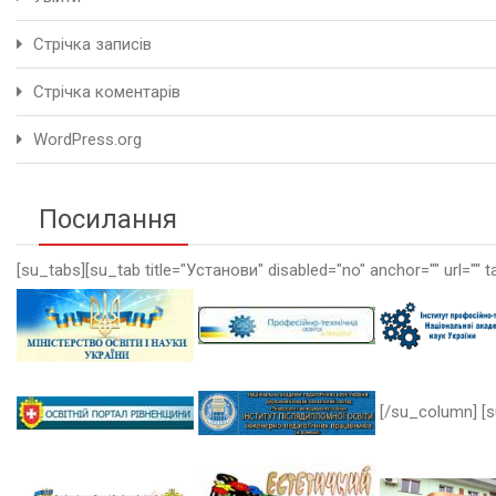
Стрічка записів
Стрічка коментарів
WordPress.org
Посилання
[su_tabs][su_tab title="Установи" disabled="no" anchor="" url="" t
[/su_column] [s