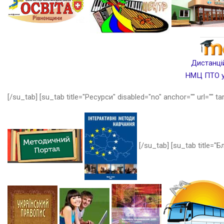
Дистанцій
НМЦ ПТО у 
[/su_tab] [su_tab title="Ресурси" disabled="no" anchor="" url="" ta
[/su_tab] [su_tab title="Бл