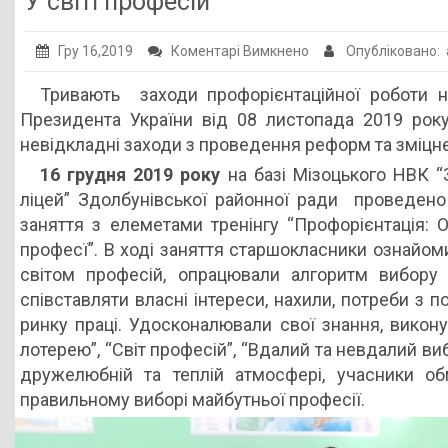
У світі професій
Публічна інформація
до
Гру 16,2019
Коментарі Вимкнено
Опубліковано:
Заклади ПТО
У
Тривають заходи профорієнтаційної роботи н
Оголошення
світі
Президента України від 08 листопада 2019 ро
професій
Галерея
невідкладні заходи з проведення реформ та зміцн
НМЦ ПТО України
16 грудня 2019 року
на базі Мізоцького НВК “
ліцей” Здолбунівської районної ради проведен
заняття з елеметами тренінгу “Профорієнтація: 
професї”. В ході заняття старшокласники ознайом
світом професій, опрацювали алгоритм вибору 
співставляти власні інтереси, нахили, потреби з 
ринку праці. Удосконалювали свої знання, викону
лотерею”, “Світ професій”, “Вдалий та невдалий ви
дружелюбній та теплій атмосфері, учасники о
правильному виборі майбутньої професії.