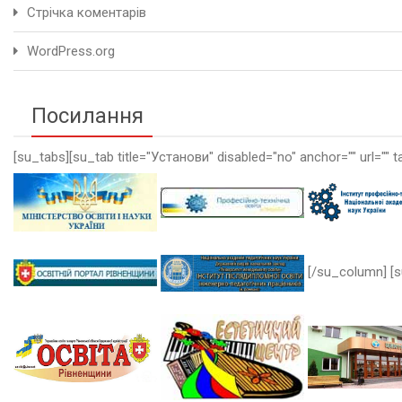
Стрічка коментарів
WordPress.org
Посилання
[su_tabs][su_tab title="Установи" disabled="no" anchor="" url="" t
[/su_column] [s