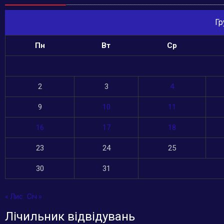
Гр
Пн
Вт
Ср
2
3
4
9
10
11
16
17
18
23
24
25
30
31
« Лис
Січ »
Лічильник відвідувань