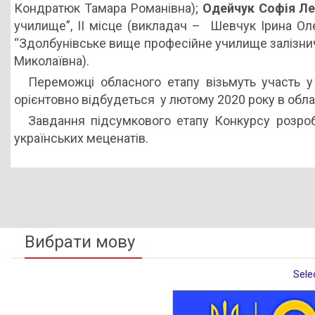
Кондратюк Тамара Романівна);
Одейчук Софія Ле
училище”, ІІ місце (викладач – Шевчук Ірина Ол
“Здолбунівське вище професійне училище залізничн
Миколаївна).
Переможці обласного етапу візьмуть участь у
орієнтовно відбудеться у лютому 2020 року в обла
Завдання підсумкового етапу Конкурсу розробл
українських меценатів.
Вибрати мову
Sele