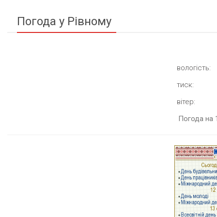
Погода у Рівному
вологість:
тиск:
вітер:
Погода на 