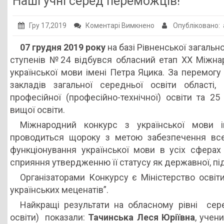
Наші учні серед переможців!
Публічна інформація
до
Гру 17,2019
Коментарі Вимкнено
Опубліковано:
Заклади ПТО
Наші
07 грудня 2019 року
на базі Рівненської загально
Оголошення
учні
ступенів №24 відбувся обласний етап ХХ Міжна
серед
Галерея
української мови імені Петра Яцика. За перемогу
переможців!
закладів загальної середньої освіти області,
НМЦ ПТО України
професійної (професійно-технічної) освіти та 25
вищої освіти.
Міжнародний конкурс з української мови 
проводиться щороку з метою забезпечення всеб
функціонування української мови в усіх сферах 
сприяння утвердженню її статусу як державної, пі
Організаторами Конкурсу є Міністерство освіт
українських меценатів”.
Найкращі результати на обласному рівні сере
освіти) показали:
Тачинська Леся Юріївна
, учен