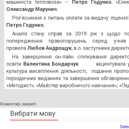
машиніста тепловоза» –
Петро Годунко
, «Еле
Олександр Марунич.
Роз’яснення з питань оплати за видачу ліцензі
Петро Годунко.
Аналіз стану справ за 2019 рік з щодо по
попередження правопорушень серед учнів за
провела
Любов Андрощук
, в.о. заступника директ
На завершення он-лайн спілкування директо
освіти
Валентина Бондарчук
акцентувала увагу
культура висвітлення діяльності; подання пропо
періодичних виданнях та завершення обговорення
«Методист»; «Майстер виробничого навчання»; «Пе
Коментарі закриті
Вибрати мову
Sele