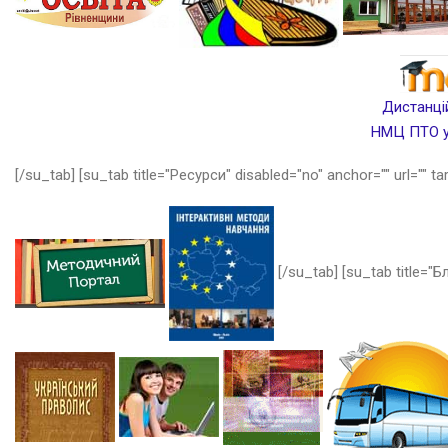
Дистанцій
НМЦ ПТО у 
[/su_tab] [su_tab title="Ресурси" disabled="no" anchor="" url="" ta
[/su_tab] [su_tab title="Бл