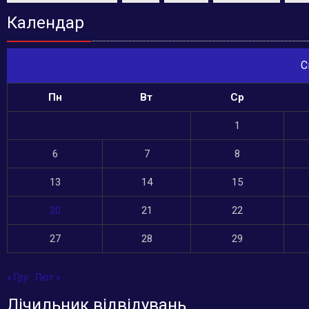
Календар
С
Пн
Вт
Ср
1
6
7
8
13
14
15
20
21
22
27
28
29
« Гру
Лют »
Лічильник відвідувань