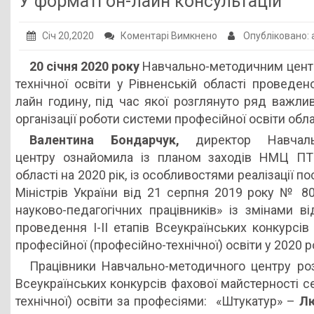
У форматі он-лайн консультацій
Публічна інформація
до
Січ 20,2020
Коментарі Вимкнено
Опубліковано:
Заклади ПТО
У
20 січня 2020 року
Навчально-методичним цент
Оголошення
форматі
технічної освіти у Рівненській області проведе
он-
Галерея
лайн годину, під час якої розглянуто ряд важли
лайн
організації роботи системи професійної освіти обла
НМЦ ПТО України
консультацій
Валентина Бондарчук,
директор Навчальн
центру ознайомила із планом заходів НМЦ ПТ
області на 2020 рік, із особливостями реалізації п
Міністрів України від 21 серпня 2019 року № 80
науково-педагогічних працівників» із змінами в
проведення І-ІІ етапів Всеукраїнських конкурсі
професійної (професійно-технічної) освіти у 2020 ро
Працівники Навчально-методичного центру роз
Всеукраїнських конкурсів фахової майстерності с
технічної) освіти за професіями: «Штукатур» –
Лю