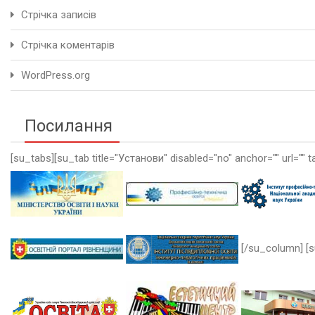
Стрічка записів
Стрічка коментарів
WordPress.org
Посилання
[su_tabs][su_tab title="Установи" disabled="no" anchor="" url="" t
[/su_column] [s