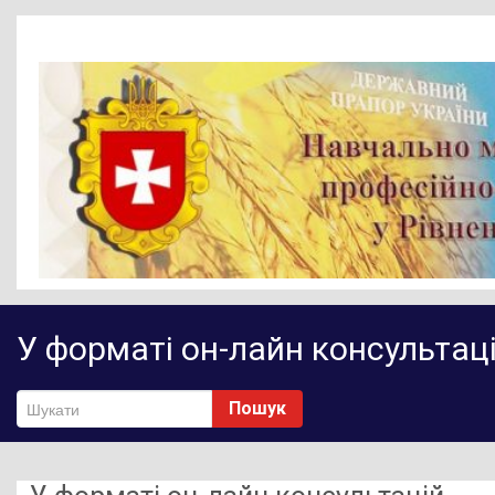
Головна
У форматі он-лайн консультац
Новини
Діяльність НМЦ ПТО
Пошук
Методичне забезпечення
Нормативно-правове забезпечення