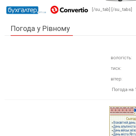
[/su_tab] [/su_tabs]
Погода у Рівному
вологість:
тиск:
вітер:
Погода на 