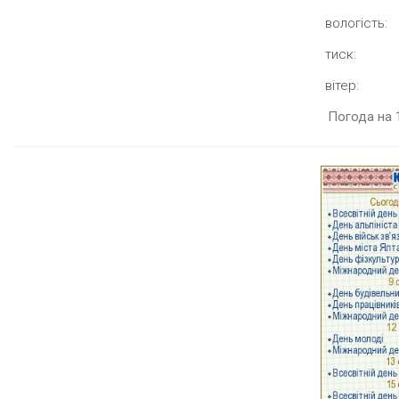
вологість:
тиск:
вітер:
Погода на 