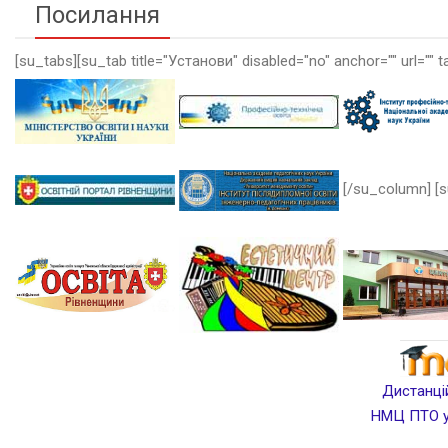
Посилання
[su_tabs][su_tab title="Установи" disabled="no" anchor="" url="" t
[/su_column] [s
Дистанцій
НМЦ ПТО у 