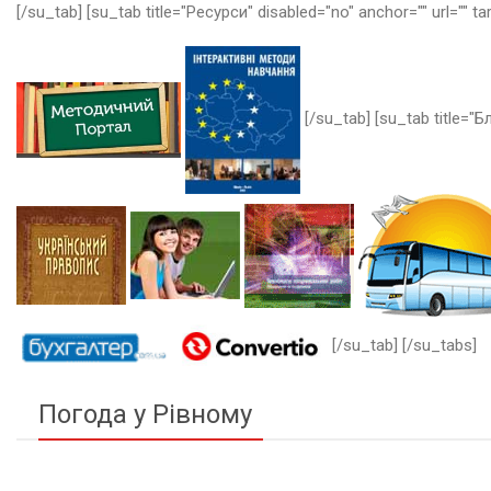
[/su_tab] [su_tab title="Ресурси" disabled="no" anchor="" url="" ta
[/su_tab] [su_tab title="Бл
[/su_tab] [/su_tabs]
Погода у Рівному