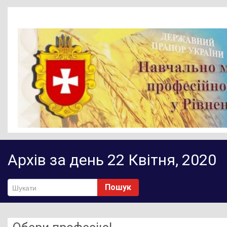
Головна
Архів за день 22 Квітня, 2020
Новини
Діяльність НМЦ ПТО
Пошук
Методичне забезпечення
Нормативно-правове забезпечення