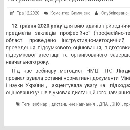
до
Тра 12,2020
Коментарі Вимкнено
Опубліковано:
Готуємось
12 травня 2020 року
для викладачів природнич
до
предметів закладів професійної (професійно-те
ДПА
області проведено інструктивно-методичний
дистанційно
проведення підсумкового оцінювання, підготовк
підсумкової атестації та організованого завер
навчального року.
Під час вебінару методист НМЦ ПТО
Людм
проаналізувала останні нормативні документи Міні
і науки України , акцентувала увагу на підходах
оцінювання учнів в умовах дистанційного навчання
,
,
,
,
Теги
вебінар
дистанційне навчання
ДПА
ЗНО
пр