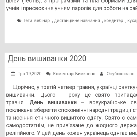
цілей (тестів), з програмами та платформами дл
учнів і присвоєння учням паролів для роботи на сай
,
,
,
Теги
вебінар
дистанційне навчання
кондитер
куха
День вишиванки 2020
до
Тра 19,2020
Коментарі Вимкнено
Опубліковано:
День
Щорічно, у третій четвер травня, українці святк
вишиванки
вишиванки. Цього року це свято припада
2020
травня.
День вишиванки
– всеукраїнське св
покликане зберегти споконвічні народні традиції 
та носіння етнічного вишитого одягу. Свято є сам
самодостатнім, не прив’язане до жодного держа
релігійного. У цей день кожен українець одягає ви