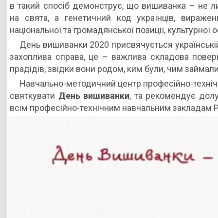
в такий спосіб демонструє, що вишиванка – не л
на свята, а генетичний код українців, виражен
національної та громадянської позиції, культурної о
День вишиванки 2020 присвячується українській
захоплива справа, це – важлива складова поверн
прадідів, звідки вони родом, ким були, чим займал
Навчально-методичний центр професійно-технічно
святкувати
День вишиванки
, та рекомендує дол
всім професійно-технічним навчальним закладам 