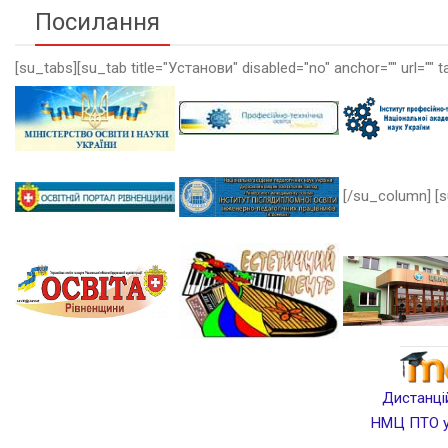
Посилання
[su_tabs][su_tab title="Установи" disabled="no" anchor="" url="" t
[/su_column] [s
Дистанцій
НМЦ ПТО у 