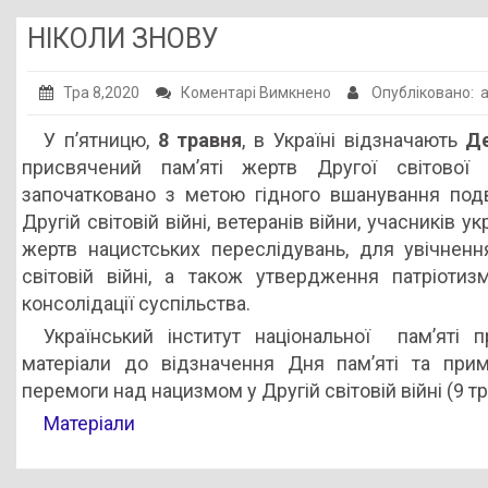
НІКОЛИ ЗНОВУ
до
Тра 8,2020
Коментарі Вимкнено
Опубліковано: 
НІКОЛИ
У п’ятницю,
8 травня
, в Україні відзначають
Де
ЗНОВУ
присвячений пам’яті жертв Другої світової
започатковано з метою гідного вшанування под
Другій світовій війні, ветеранів війни, учасників у
жертв нацистських переслідувань, для увічнення
світовій війні, а також утвердження патріотизм
консолідації суспільства.
Український інститут національної пам’яті 
матеріали до відзначення Дня пам’яті та при
перемоги над нацизмом у Другій світовій війні (9 тр
Матеріали