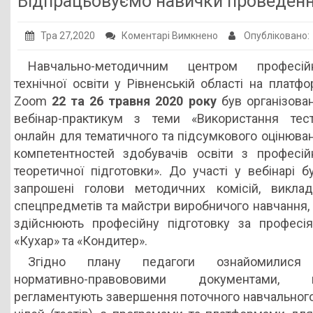
Відпрацьовуємо навички проведенн
Публічна інформація
до
Тра 27,2020
Коментарі Вимкнено
Опубліковано:
Заклади ПТО
Відпрацьовуємо
Навчально-методичним центром професій
Оголошення
навички
технічної освіти у Рівненській області на платфо
проведення
Галерея
Zoom
22 та 26 травня
2020 року
був організова
онлайн-
вебінар-практикум з теми «Використання тест
НМЦ ПТО України
тестування
онлайн для тематичного та підсумкового оцінюва
компетентностей здобувачів освіти з професій
теоретичної підготовки». До участі у вебінарі б
запрошені голови методичних комісій, виклад
спецпредметів та майстри виробничого навчання, 
здійснюють професійну підготовку за професі
«Кухар» та «Кондитер».
Згідно плану педагоги ознайомилися
нормативно-правововими документами, 
регламентують завершення поточного навчального