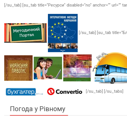
[/su_tab] [su_tab title="Ресурси" disabled="no" anchor="" url="" ta
[/su_tab] [su_tab title="Бл
[/su_tab] [/su_tabs]
Погода у Рівному