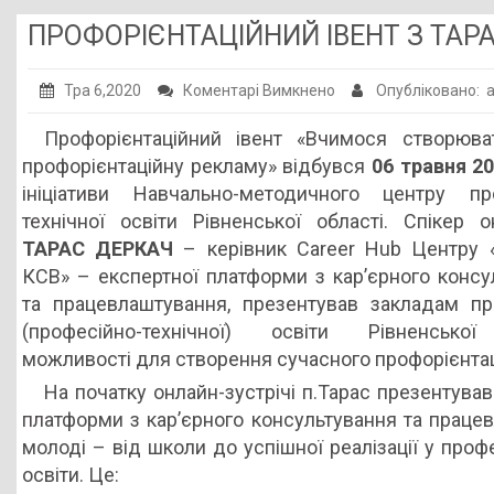
ПРОФОРІЄНТАЦІЙНИЙ ІВЕНТ З ТА
до
Тра 6,2020
Коментарі Вимкнено
Опубліковано: 
ПРОФОРІЄНТАЦІЙНИ
Профорієнтаційний івент «Вчимося створюва
ІВЕНТ
профорієнтаційну рекламу» відбувся
06 травня 2
З
ініціативи Навчально-методичного центру пр
ТАРАСОМ
технічної освіти Рівненської області. Спікер 
ДЕРКАЧЕМ
ТАРАС ДЕРКАЧ
– керівник Career Hub Центру 
КСВ» – експертної платформи з кар’єрного консу
та працевлаштування, презентував закладам пр
(професійно-технічної) освіти Рівненської
можливості для створення сучасного профорієнтац
На початку онлайн-зустрічі п.Тарас презентува
платформи з кар’єрного консультування та праце
молоді – від школи до успішної реалізації у проф
освіти. Це: