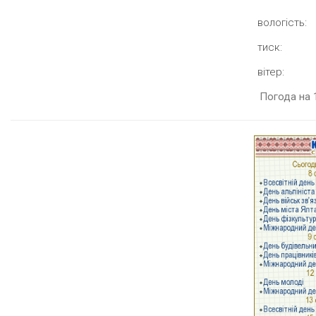
вологість:
тиск:
вітер:
Погода на 