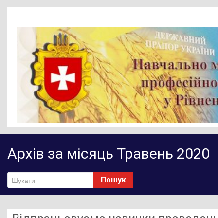
Головна
Архів за місяць Травень 2020
Новини
Діяльність НМЦ ПТО
Пошук
Методичне забезпечення
Нормативно-правове забезпечення