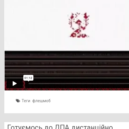
Теги
флешмоб
Готуємось до ДПА дистанційно