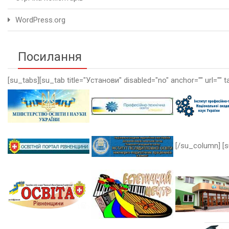
WordPress.org
Посилання
[su_tabs][su_tab title="Установи" disabled="no" anchor="" url="" t
[/su_column] [s