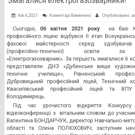
Змагалися електрогазозварники!
Публічна інформація
до
Кві 6,2021
Коментарі Вимкнено
Опубліковано: 
Заклади ПТО
Змагалися
Сьогодні,
06 квітня 2021 року
на базі Кв
Оголошення
електрогазозварники
професійного ліцею відбувся ІІ етап Всеукраїнс
Галерея
фахової майстерності серед здобувачів 
(професійно-технічної) освіти за
НМЦ ПТО України
«Електрогазозварник». За першість змагалися 6 ко
представляли: ДНЗ «Дубенське вище художнє
технічне училище», Рівненський професі
Дубровицький професійний ліцей, Технічний 
Квасилівський професійний ліцей та 
Володимирець.
Під час урочистого відкриття Конкур
відеоконференції з вітальним словом до учасни
Валентина БОНДАРЧУК, директор Навчально-методи
області та Олена ПОЛЮХОВИЧ, заступник начал