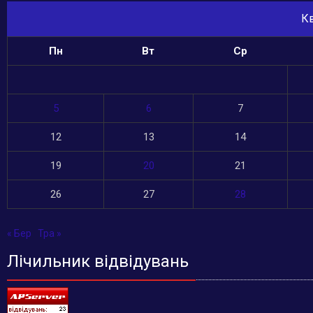
Кв
Пн
Вт
Ср
5
6
7
12
13
14
19
20
21
26
27
28
« Бер
Тра »
Лічильник відвідувань