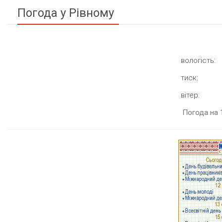
Погода у Рівному
вологість:
тиск:
вітер:
Погода на 