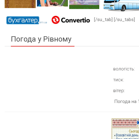
[/su_tab] [/su_tabs]
Погода у Рівному
вологість:
тиск:
вітер:
Погода на 