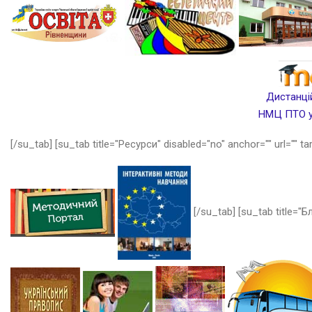
Дистанцій
НМЦ ПТО у 
[/su_tab] [su_tab title="Ресурси" disabled="no" anchor="" url="" ta
[/su_tab] [su_tab title="Бл