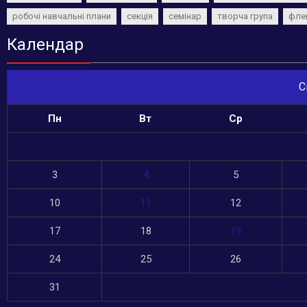
робочі навчальні плани
секція
семінар
творча група
фле
Календар
С
Пн
Вт
Ср
3
4
5
10
11
12
17
18
19
24
25
26
31