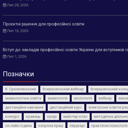
Лип 28, 2026
Проєктні рішення для професійної освіти
Лип 16, 2026
Вступ до закладів професійної освіти України для вступників 
Лип 1, 2026
Позначки
В. Сухомлинський
Всеукраїнський вебінар
Всеукраїнський конк
акмеологічна освіта
акмеологія
аксіологія
вебінар
вихо
дистанційне навчання
дистанційний курс
електронні освітні ре
конкурс
кравець
кухар
майстер-клас
методична діяльні
он-лайн година
охорона праці
перукарі
практичні психологи