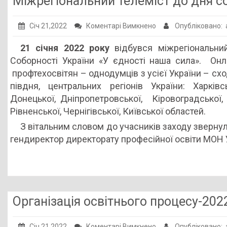
Міжрегіональний телеміст до дня со
Публічна інформація
до
Січ 21,2022
Коментарі Вимкнено
Опубліковано:
Заклади ПТО
Міжрегіональний
21 січня 2022 року
відбувся міжрегіональни
Оголошення
телеміст
Соборності України «У єдності наша сила». Онл
до
Галерея
профтехосвітян – однодумців з усієї України – сходу
дня
півдня, центральних регіонів України: Харків
НМЦ ПТО України
соборності
Донецької, Дніпропетровської, Кіровоградської, 
України
Рівненської, Чернігівської, Київської областей.
«У
З вітальним словом до учасників заходу зверну
єдності
гендиректор директорату професійної освіти МОН 
наша
сила»
Організація освітнього процесу-202
до
Січ 21,2022
Коментарі Вимкнено
Опубліковано: