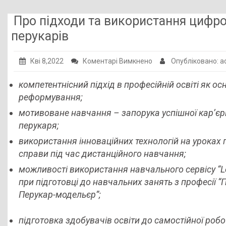
Публічна інформація
Про підходи та використання цифро
Заклади ПТО
перукарів
Оголошення
до
Кві 8,2022
Коментарі Вимкнено
Опубліковано: 
Галерея
Про
компетентнісний підхід в професійній освіті як осн
підходи
НМЦ ПТО України
реформування;
та
використання
мотивоване навчання – запорука успішної кар’є
цифрових
перукаря;
навчальних
використання інноваційних технологій на уроках 
сервісів
справи під час дистанційного навчання;
для
можливості використання навчального сервісу “L
підготовки
при підготовці до навчальних занять з професії “
перукарів
Перукар-модельєр”;
підготовка здобувачів освіти до самостійної роб