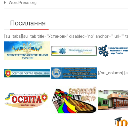
WordPress.org
Посилання
[su_tabs][su_tab title="Установи" disabled="no" anchor="" url="" t
[/su_column] [s