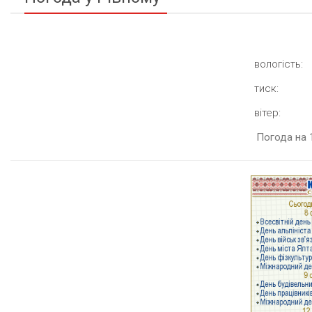
вологість:
тиск:
вітер:
Погода на 