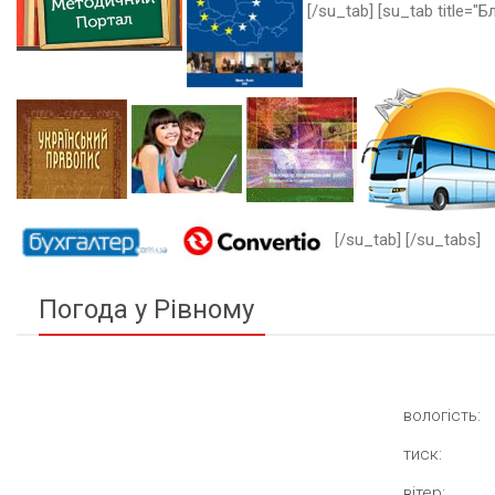
[/su_tab] [su_tab title="Бл
[/su_tab] [/su_tabs]
Погода у Рівному
вологість:
тиск:
вітер: