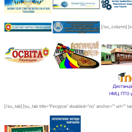
[/su_column] [s
Дистанцій
НМЦ ПТО у 
[/su_tab] [su_tab title="Ресурси" disabled="no" anchor="" url="" ta