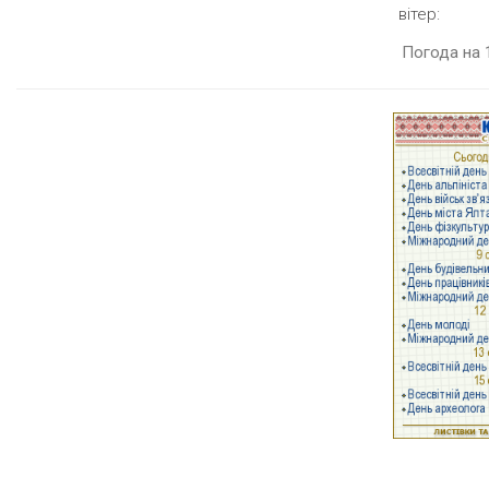
вітер:
Погода на 