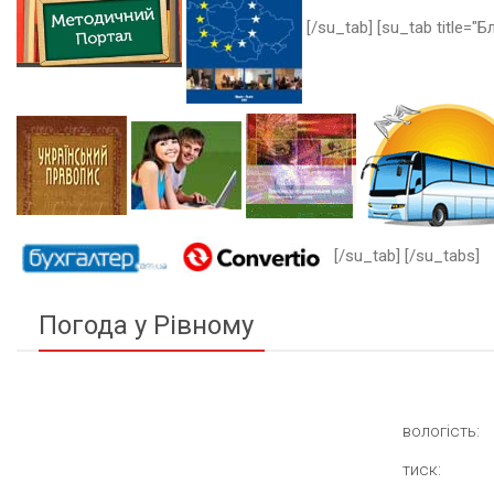
[/su_tab] [su_tab title="Бл
[/su_tab] [/su_tabs]
Погода у Рівному
вологість:
тиск: