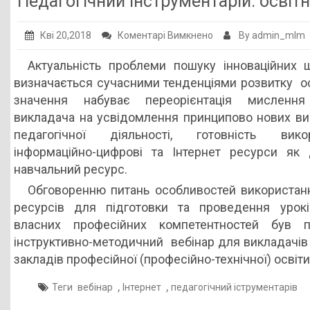
Педагогічний інструментарій: освіт
Публічна інформація
до
Кві 20,2018
Коментарі Вимкнено
By admin_mlm
Заклади ПТО
Педагогічний
Актуальність проблеми пошуку інноваційних ш
Оголошення
інструментарій:
визначається сучасними тенденціями розвитку о
освітні
Галерея
значення набуває переорієнтація мислення
можливості
викладача на усвідомлення принципово нових ви
НМЦ ПТО України
Інтернету
педагогічної діяльності, готовність викор
інформаційно-цифрові та Інтернет ресурси як
навчальний ресурс.
Обговоренню питань особливостей використан
ресурсів для підготовки та проведення урокі
власних професійних компетентностей був п
інструктивно-методичний вебінар для викладачів
закладів професійної (професійно-технічної) освіт
,
,
Теги
вебінар
Інтернет
педагогічний іструментарів