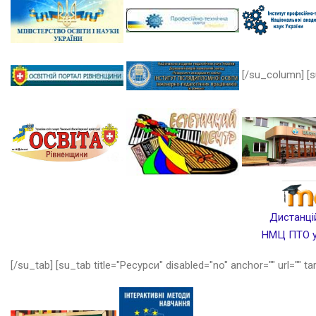
[/su_column] [s
Дистанцій
НМЦ ПТО у 
[/su_tab] [su_tab title="Ресурси" disabled="no" anchor="" url="" ta