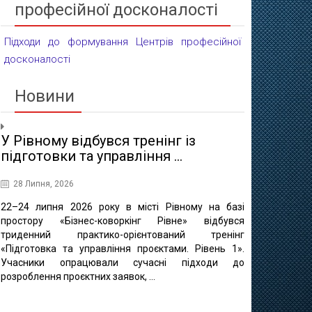
професійної досконалості
Підходи до формування Центрів професійної
досконалості
Новини
У Рівному відбувся тренінг із
Проєктні 
підготовки та управління ...
освіти
28 Липня, 2026
16 Липня, 20
22–24 липня 2026 року в місті Рівному на базі
10 липня в 
простору «Бізнес-коворкінг Рівне» відбувся
регіонально
триденний практико-орієнтований тренінг
відбулася ф
«Підготовка та управління проєктами. Рівень 1».
«Професійно-т
Учасники опрацювали сучасні підходи до
міста Рівне 
розроблення проєктних заявок, ...
професійно
методичного це