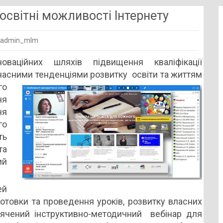
 освітні можливості Інтернету
 admin_mlm
гічний
оваційних шляхів підвищення кваліфікації
ентарій:
учасними тенденціями розвитку освіти та життям
го
ості
ня
ту
ня
го
ть
та
ий
ей
отовки та проведення уроків, розвитку власних
вячений інструктивно-методичний вебінар для