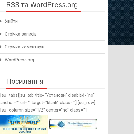
RSS та WordPress.org
Увійти
Стрічка записів
Стрічка коментарів
WordPress.org
Посилання
[su_tabs][su_tab title="Установи" disabled="no"
anchor="" url="" target="blank" class=""] [su_row]
[su_column size="1/2" center="no" class=""]