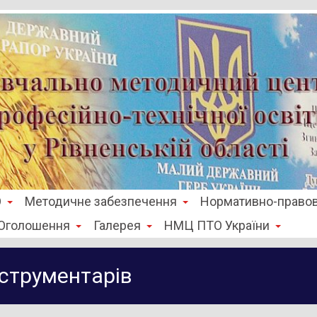
О
Методичне забезпечення
Нормативно-правов
Оголошення
Галерея
НМЦ ПТО України
іструментарів