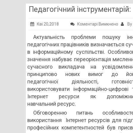
Педагогічний інструментарій:
до
Кві 20,2018
Коментарі Вимкнено
By
Педаго
Актуальність проблеми пошуку інн
інструм
педагогічних працівників визначається с
освітні
в інформаційному
суспільстві. Особливо
можлив
значення набуває переорієнтація мислен
Інтерне
сучасного викладача на усвідомлен
принципово нових вимог до йо
педагогічної діяльності, готовніс
використовувати інформаційно-цифрові 
Інтернет ресурси як допоміжн
навчальний ресурс.
Обговоренню питань особливост
використання Інтернет ресурсів для підг
професійних компетентностей був прис