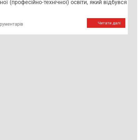
ої (професійно-технічної) освіти, який відбувся
Читати далі
трументарів