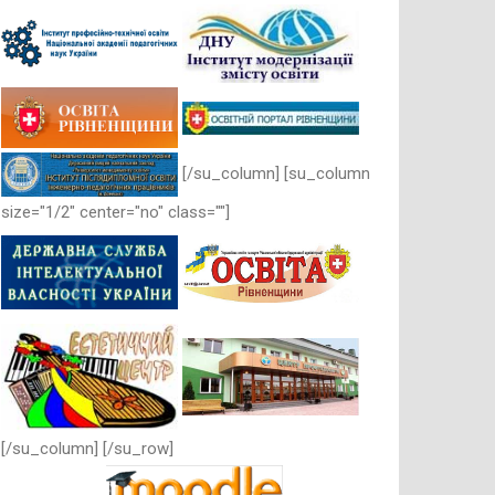
[/su_column] [su_column
size="1/2" center="no" class=""]
[/su_column] [/su_row]