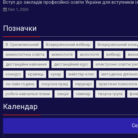
Вступ до закладів професійної освіти України для вступників 
Лип 1, 2026
Позначки
В. Сухомлинський
Всеукраїнський вебінар
Всеукраїнський конк
акмеологічна освіта
акмеологія
аксіологія
вебінар
вихо
дистанційне навчання
дистанційний курс
електронні освітні ре
конкурс
кравець
кухар
майстер-клас
методична діяльні
он-лайн година
охорона праці
перукарі
практичні психологи
робочі навчальні плани
секція
семінар
творча група
фле
Календар
Се