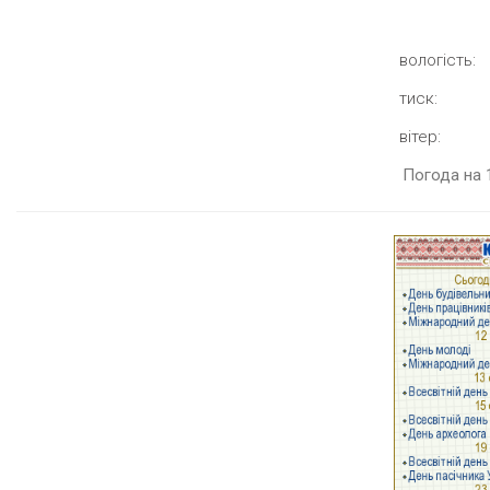
вологість:
тиск:
вітер:
Погода на 