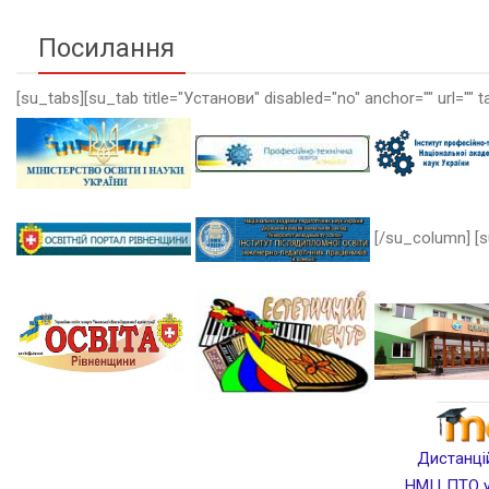
Посилання
[su_tabs][su_tab title="Установи" disabled="no" anchor="" url="" t
[/su_column] [s
Дистанцій
НМЦ ПТО у 