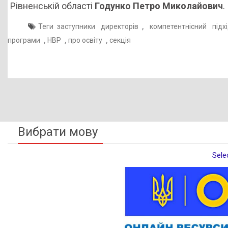
Рівненській області
Годунко Петро Миколайович
.
,
Теги
заступники директорів
компетентнісний підх
,
,
,
програми
НВР
про освіту
секція
Вибрати мову
Sele