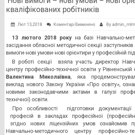
Нові вимоги – нові умови – нові орі
Публічна інформація
кваліфікованих робітників
Заклади ПТО
до
Лют 13,2018
Коментарі Вимкнено
By admin_ml
Оголошення
Нові
13 лютого 2018 року
на базі Навчально-мето
вимоги
Галерея
засідання обласної методичної секції заступників
–
НМЦ ПТО України
вимоги-нові умови-нові орієнтири у професійній під
нові
В роботі секції взяла участь директор Навч
умови
центру професійно-технічної освіти у Рівненській
–
Валентина Миколаївна
, яка продемонструвал
нові
виклад нового Закону України «Про освіту», озна
орієнтири
новими законодавчими актами в галузі профес
у
технічної) освіти.
професійній
підготовці
Про особливості підготовки документації 
кваліфікованих
професій в закладах професійної (професійно-
робітників
згідно нових ліцензійних умов ознайомив пр
Навчально-методичного центру професійно-те