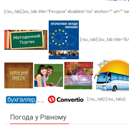
[/su_tab] [su_tab title="Ресурси" disabled="no" anchor="" url="" ta
[/su_tab] [su_tab title="Бл
[/su_tab] [/su_tabs]
Погода у Рівному