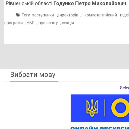
Рівненській області
Годунко Петро Миколайович
.
,
Теги
заступники директорів
компетентнісний підх
,
,
,
програми
НВР
про освіту
секція
Вибрати мову
Sele