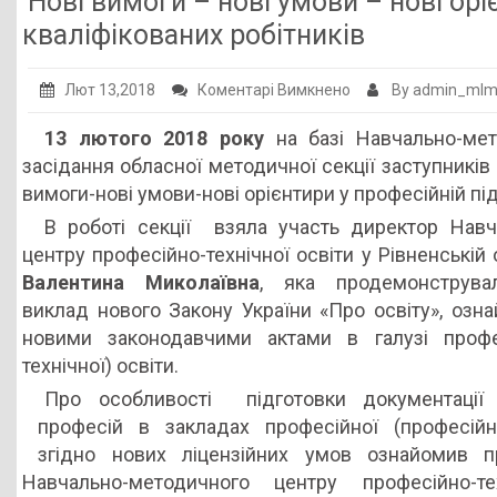
Нові вимоги – нові умови – нові орі
Публічна інформація
кваліфікованих робітників
Заклади ПТО
до
Лют 13,2018
Коментарі Вимкнено
By admin_ml
Оголошення
Нові
13 лютого 2018 року
на базі Навчально-мето
вимоги
Галерея
засідання обласної методичної секції заступників
–
НМЦ ПТО України
вимоги-нові умови-нові орієнтири у професійній під
нові
В роботі секції взяла участь директор Навч
умови
центру професійно-технічної освіти у Рівненській
–
Валентина Миколаївна
, яка продемонструвал
нові
виклад нового Закону України «Про освіту», озна
орієнтири
новими законодавчими актами в галузі профес
у
технічної) освіти.
професійній
підготовці
Про особливості підготовки документації 
кваліфікованих
професій в закладах професійної (професійно-
робітників
згідно нових ліцензійних умов ознайомив пр
Навчально-методичного центру професійно-те