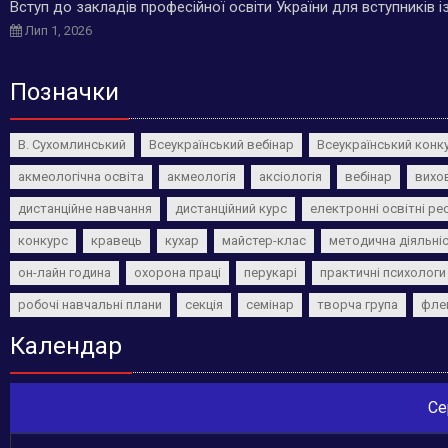
Вступ до закладів професійної освіти України для вступників 
Лип 1, 2026
Позначки
В. Сухомлинський
Всеукраїнський вебінар
Всеукраїнський конк
акмеологічна освіта
акмеологія
аксіологія
вебінар
вихо
дистанційне навчання
дистанційний курс
електронні освітні ре
конкурс
кравець
кухар
майстер-клас
методична діяльні
он-лайн година
охорона праці
перукарі
практичні психологи
робочі навчальні плани
секція
семінар
творча група
фле
Календар
Се