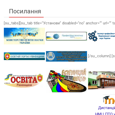
Посилання
[su_tabs][su_tab title="Установи" disabled="no" anchor="" url="" t
[/su_column] [s
Дистанцій
НМЦ ПТО у 