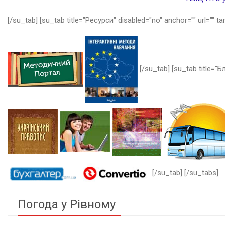
[/su_tab] [su_tab title="Ресурси" disabled="no" anchor="" url="" ta
[/su_tab] [su_tab title="Бл
[/su_tab] [/su_tabs]
Погода у Рівному