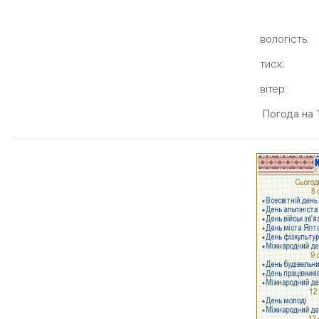
вологість:
тиск:
вітер:
Погода на 